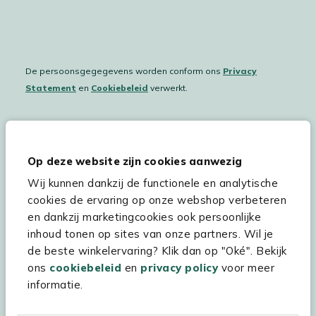
De persoonsgegegevens worden conform ons
Privacy
Statement
en
Cookiebeleid
verwerkt.
Hulp & service
Op deze website zijn cookies aanwezig
Wij kunnen dankzij de functionele en analytische
Assortiment
cookies de ervaring op onze webshop verbeteren
Kees Smit Tuinmeubelen
en dankzij marketingcookies ook persoonlijke
inhoud tonen op sites van onze partners. Wil je
Experience Stores XXL
de beste winkelervaring? Klik dan op "Oké". Bekijk
ons
cookiebeleid
en
privacy policy
voor meer
informatie.