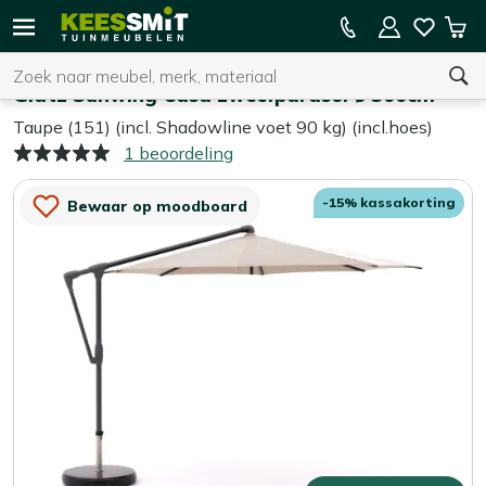
Kees
15% kassakorting op de hele collectie
Win
Smit
Zoeken
Home
Parasols
Tuinmeubelen
Glatz Sunwing Casa zweefparasol ø 300cm
Taupe (151) (incl. Shadowline voet 90 kg) (incl.hoes)
1 beoordeling
U heeft geen product(en) in uw winkelwagen.
-15% kassakorting
Bewaar op moodboard