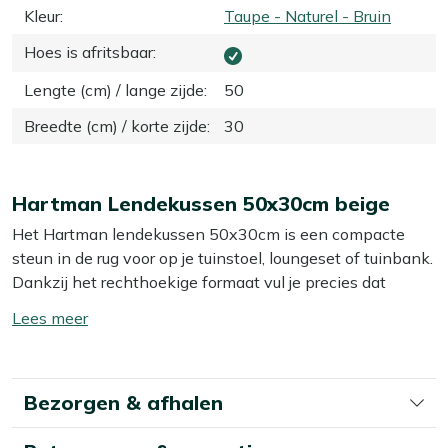
Kleur
:
Taupe - Naturel - Bruin
Hoes is afritsbaar
:
Lengte (cm) / lange zijde
:
50
Breedte (cm) / korte zijde
:
30
Hartman Lendekussen 50x30cm beige
Het Hartman lendekussen 50x30cm is een compacte
steun in de rug voor op je tuinstoel, loungeset of tuinbank.
Dankzij het rechthoekige formaat vul je precies dat
holletje in je onderrug, zodat je net wat langer en
Toon/verberg
comfortabeler zit. De beige kleur laat zich makkelijk
lees
combineren met vrijwel iedere kussenset of tuinmeubel.
meer
Ideaal als je je huidige stoelen gewoon wilt upgraden
Bezorgen & afhalen
zonder meteen nieuwe meubels te kopen.