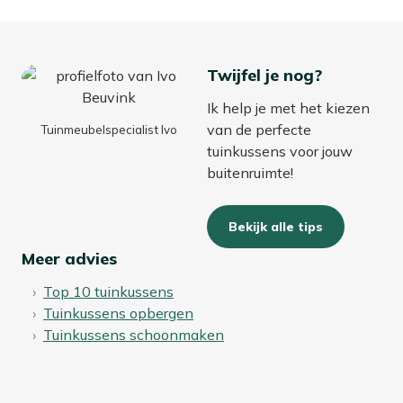
Je gebruikt dit Hartman lendekussen net waar jij extra
comfort wilt: in je favoriete tuinstoel, achterin de
loungebank of zelfs binnen op de bank. Door het
Twijfel je nog?
compacte formaat pak je het er zo even bij als je wat
meer steun wilt, en leg je het weer weg als je ruimte wilt
Ik help je met het kiezen
maken.
van de perfecte
Tuinmeubelspecialist Ivo
tuinkussens voor jouw
Bekijk meer Tuinkussens
buitenruimte!
Bekijk meer Sierkussens
Bekijk alle tips
Meer advies
Top 10 tuinkussens
Tuinkussens opbergen
Tuinkussens schoonmaken