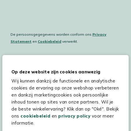
De persoonsgegegevens worden conform ons
Privacy
Statement
en
Cookiebeleid
verwerkt.
Hulp & service
Op deze website zijn cookies aanwezig
Wij kunnen dankzij de functionele en analytische
Assortiment
cookies de ervaring op onze webshop verbeteren
Kees Smit Tuinmeubelen
en dankzij marketingcookies ook persoonlijke
inhoud tonen op sites van onze partners. Wil je
Experience Stores XXL
de beste winkelervaring? Klik dan op "Oké". Bekijk
ons
cookiebeleid
en
privacy policy
voor meer
informatie.