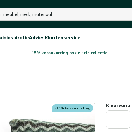
uininspiratie
Advies
Klantenservice
Open/sluit
Open/sluit
Open/sluit
Menu
Menu
Menu
15% kassakorting op de hele collectie
Kleurvaria
-15% kassakorting