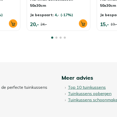
50x30cm
50x30cm
%)
Je bespaart:
4,-
(-17%)
Je bespa
20,-
15,-
24,-
19,-
Meer advies
n de perfecte tuinkussens
Top 10 tuinkussens
Tuinkussens opbergen
Tuinkussens schoonmak