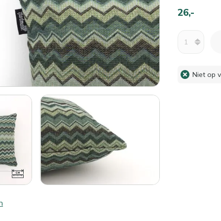
26,-
Aantal
Niet op 
n