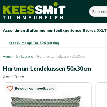
Kees
Zoeken
26,-
Dit product is niet op voorraad
Smit
Tuinmeubelen
Assortiment
Buitenmomenten
Experience Stores XXL
T
Open/sluit
Open/sluit
Open/sluit
Menu
Menu
Menu
Kees ruimt op! Tot 60% korting
Home
Tuinkussens
Hartman Lendekussen 50x30cm
Hartman Lendekussen 50x30cm
Anne Green
Bewaar op moodboard