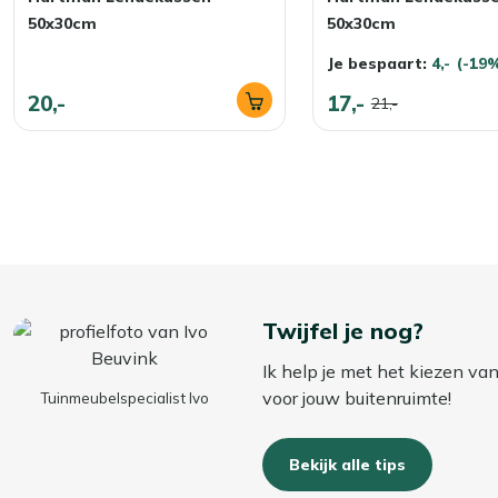
Bekijk meer Sierkussens
50x30cm
50x30cm
Je bespaart:
4,-
(-19
20,-
17,-
21,-
Twijfel je nog?
Ik help je met het kiezen va
voor jouw buitenruimte!
Tuinmeubelspecialist Ivo
Bekijk alle tips