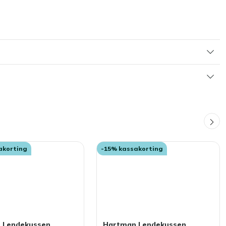
akorting
-15% kassakorting
 Lendekussen
Hartman Lendekussen