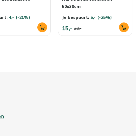
50x30cm
art:
4,-
(-21%)
Je bespaart:
5,-
(-25%)
15,-
20,-
en