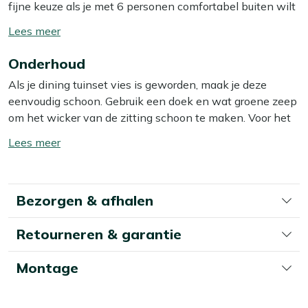
fijne keuze als je met 6 personen comfortabel buiten wilt
eten en natafelen, zonder gedoe met zwaar meubilair. De
Toon/verberg
aluminium stoelen met wicker zitting zijn licht van
lees
gewicht, dus je schuift ze makkelijk aan en weg, en de
Onderhoud
meer
teakhouten tafel van 220 cm biedt ruim plek voor borden,
Als je dining tuinset vies is geworden, maak je deze
schalen en een paar extra drinks. De set wordt geleverd
eenvoudig schoon. Gebruik een doek en wat groene zeep
met comfortabele kussens, waardoor je ook tijdens lange
om het wicker van de zitting schoon te maken. Voor het
etentjes prettig blijft zitten. Zoek je een stevige, robuuste
teakhouten tafelblad en onderstel gebruik je een emmer
eettafel met luchtige stoelen erbij, dan zit je met deze
Toon/verberg
lauwwarm water en een kopje soda of keukenzout. Dit is
combinatie letterlijk goed.
lees
meestal voldoende om vuil en stof te verwijderen.
meer
Eigenschappen
Bezorgen & afhalen
Wij raden aan om je dining tuinset minstens twee keer
6 zitplaatsen:
Je hebt ruimte voor 6 personen, ideaal
per jaar grondig schoon te maken met een speciale
voor een gezin met wat extra visite of een vaste
Retourneren & garantie
reiniger. Voor het beste resultaat gebruik je dan onze Kees
eetclub.
Smit Multi-surface reiniger voor het aluminium frame en
Teakhouten tafelblad:
Teakhout is een sterk
Kees Smit Teak & Hardhout reiniger voor het teakhouten
Montage
natuurproduct dat tegen alle weersomstandigheden
tafelblad en onderstel. Deze zijn eenvoudig in gebruik en
kan, waardoor je een stevige en duurzame buitentafel
zorgen ervoor dat je dining tuinset er weer fris en