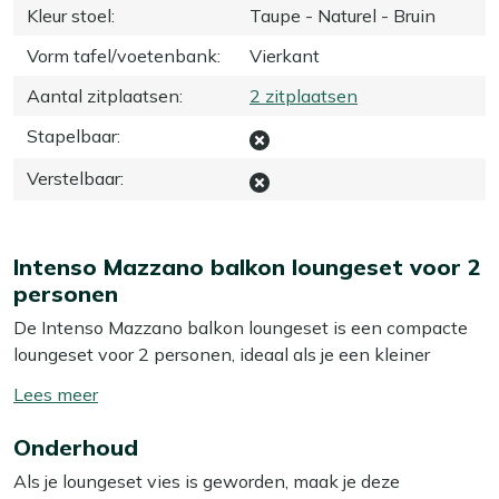
Kleur stoel
:
Taupe - Naturel - Bruin
Vorm tafel/voetenbank
:
Vierkant
Aantal zitplaatsen
:
2 zitplaatsen
Stapelbaar
:
Verstelbaar
:
Intenso Mazzano balkon loungeset voor 2
personen
De Intenso Mazzano balkon loungeset is een compacte
loungeset voor 2 personen, ideaal als je een kleiner
balkon of dakterras hebt maar toch lekker wilt loungen.
Toon/verberg
De stoelen zijn van stevig gevlochten wicker met
lees
comfortabele kussens, zodat je ook langer prettig zit met
Onderhoud
meer
een boek of kop koffie. Door het lichte kunststof
Als je loungeset vies is geworden, maak je deze
vlechtwerk schuif je de stoelen makkelijk even opzij of