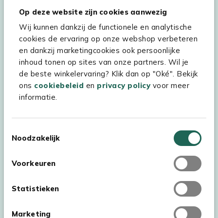
Hulp & service
Op deze website zijn cookies aanwezig
Wij kunnen dankzij de functionele en analytische
Assortiment
cookies de ervaring op onze webshop verbeteren
Kees Smit Tuinmeubelen
en dankzij marketingcookies ook persoonlijke
inhoud tonen op sites van onze partners. Wil je
Experience Stores XXL
de beste winkelervaring? Klik dan op "Oké". Bekijk
ons
cookiebeleid
en
privacy policy
voor meer
informatie.
Toestemmingsselectie
Noodzakelijk
Voorkeuren
Statistieken
Marketing