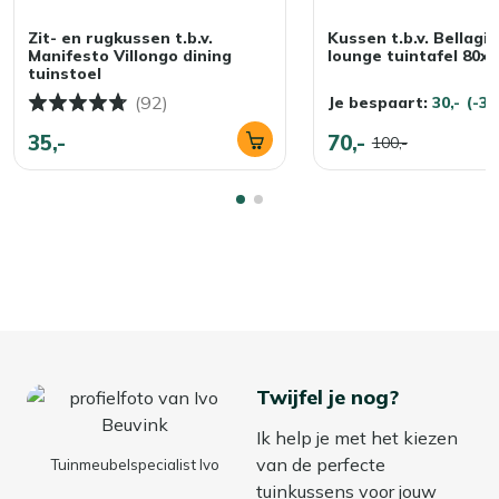
Zit- en rugkussen t.b.v.
Kussen t.b.v. Bellagi
Manifesto Villongo dining
lounge tuintafel 80x
tuinstoel
(92)
Je bespaart:
30,-
(-3
35,-
70,-
100,-
Twijfel je nog?
Ik help je met het kiezen
van de perfecte
Tuinmeubelspecialist Ivo
tuinkussens voor jouw