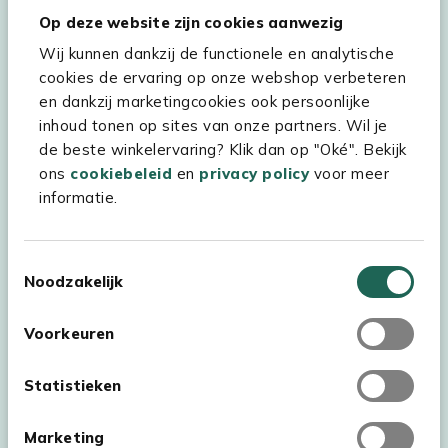
Hulp & service
Op deze website zijn cookies aanwezig
Wij kunnen dankzij de functionele en analytische
Assortiment
cookies de ervaring op onze webshop verbeteren
Kees Smit Tuinmeubelen
en dankzij marketingcookies ook persoonlijke
inhoud tonen op sites van onze partners. Wil je
Experience Stores XXL
de beste winkelervaring? Klik dan op "Oké". Bekijk
ons
cookiebeleid
en
privacy policy
voor meer
informatie.
Toestemmingsselectie
Noodzakelijk
Voorkeuren
Statistieken
Marketing