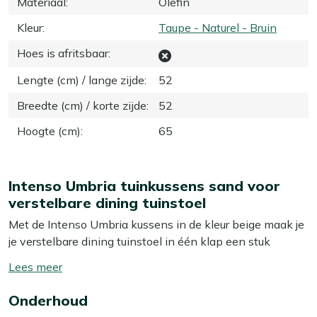
Materiaal
:
Olefin
Kleur
:
Taupe - Naturel - Bruin
Hoes is afritsbaar
:
Lengte (cm) / lange zijde
:
52
Breedte (cm) / korte zijde
:
52
Hoogte (cm)
:
65
Intenso Umbria tuinkussens sand voor
verstelbare dining tuinstoel
Met de Intenso Umbria kussens in de kleur beige maak je
je verstelbare dining tuinstoel in één klap een stuk
comfortabeler. De set bestaat uit een zitkussen en
Toon/verberg
rugkussen, speciaal gevormd voor verstelbare stoelen,
lees
zodat alles netjes blijft liggen als je achterover leunt. Het
Onderhoud
meer
olefin textiel voelt prettig aan, ademt goed en is gemaakt