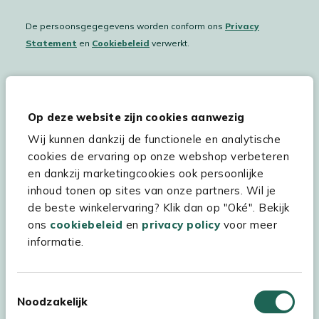
De persoonsgegegevens worden conform ons
Privacy
Statement
en
Cookiebeleid
verwerkt.
Hulp & service
Op deze website zijn cookies aanwezig
Wij kunnen dankzij de functionele en analytische
Assortiment
cookies de ervaring op onze webshop verbeteren
Kees Smit Tuinmeubelen
en dankzij marketingcookies ook persoonlijke
inhoud tonen op sites van onze partners. Wil je
Experience Stores XXL
de beste winkelervaring? Klik dan op "Oké". Bekijk
ons
cookiebeleid
en
privacy policy
voor meer
informatie.
Toestemmingsselectie
Noodzakelijk