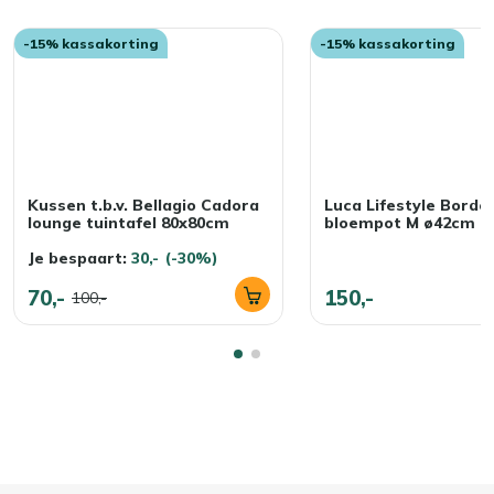
-15% kassakorting
-15% kassakorting
Kussen t.b.v. Bellagio Cadora
Luca Lifestyle Bordo
lounge tuintafel 80x80cm
bloempot M ø42cm (
Je bespaart:
30,-
(-30%)
70,-
150,-
100,-