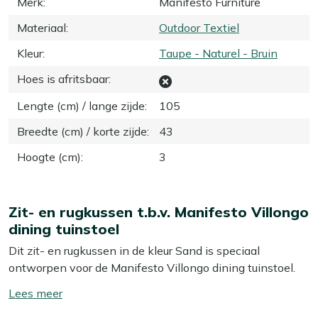
Merk
:
Manifesto Furniture
Materiaal
:
Outdoor Textiel
Kleur
:
Taupe - Naturel - Bruin
Hoes is afritsbaar
:
Lengte (cm) / lange zijde
:
105
Breedte (cm) / korte zijde
:
43
Hoogte (cm)
:
3
Zit- en rugkussen t.b.v. Manifesto Villongo
dining tuinstoel
Dit zit- en rugkussen in de kleur Sand is speciaal
ontworpen voor de Manifesto Villongo dining tuinstoel.
Het kussen biedt een comfortabele zitervaring, zodat je
Toon/verberg
lekker lang kunt tafelen in de tuin. De zachte vulling zorgt
lees