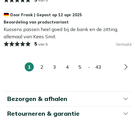
van 5
kunnen op termijn last krijgen van vocht, wat slijtage en
schimmel kan veroorzaken. In de herfst en winter bewaar
Door
Frank
|
Gepost op
12 apr 2025
je je kussens het beste binnen of in een waterdichte
Beoordeling van productvariant
opbergbox. Zo blijven ze langer mooi en fris!
Kussens passen heel goed bij de bank en de zitting,
allemaal van Kees Smit.
5
van 5
Vertaald
1
2
3
4
5
-
43
U
Pagina
Pagina
Pagina
Pagina
Pagina
Pag
lees
momenteel
pagina
Bezorgen & afhalen
Retourneren & garantie