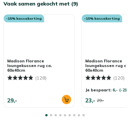
Vaak samen gekocht met (9)
-15% kassakorting
-15% kassakorting
Madison Florance
Madison Florance
loungekussen rug ca.
loungekussen rug ca.
60x40cm
60x40cm
(128)
(120)
Je bespaart:
6,-
(-21
29,-
23,-
29,-