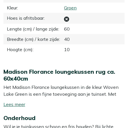
Kleur
:
Groen
Hoes is afritsbaar
:
Lengte (cm) / lange zijde
:
60
Breedte (cm) / korte zijde
:
40
Hoogte (cm)
:
10
Madison Florance loungekussen rug ca.
60x40cm
Het Madison Florance loungekussen in de kleur Woven
Lake Green is een fijne toevoeging aan je tuinset. Met
zijn afmetingen van ongeveer 60x40 cm is dit kussen
Toon/verberg
ideaal om je rug te ondersteunen terwijl je ontspant in je
lees
loungeset. De stevige vulling zorgt voor een comfortabele
Onderhoud
meer
zitervaring, zodat je urenlang kunt genieten van je tuin.
Wil je je tuinkussen schoon en fris houden? Bij lichte