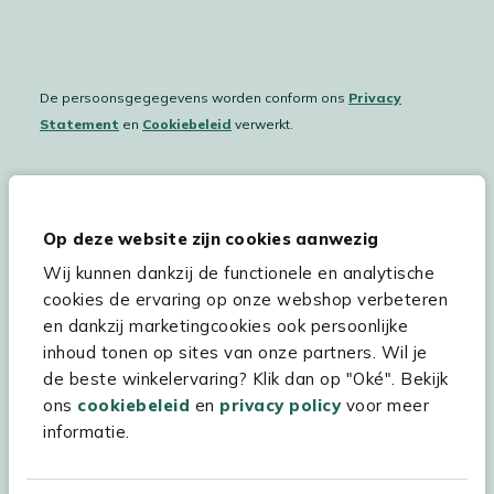
De persoonsgegegevens worden conform ons
Privacy
Statement
en
Cookiebeleid
verwerkt.
Hulp & service
Op deze website zijn cookies aanwezig
Wij kunnen dankzij de functionele en analytische
Assortiment
cookies de ervaring op onze webshop verbeteren
Kees Smit Tuinmeubelen
en dankzij marketingcookies ook persoonlijke
inhoud tonen op sites van onze partners. Wil je
Experience Stores XXL
de beste winkelervaring? Klik dan op "Oké". Bekijk
ons
cookiebeleid
en
privacy policy
voor meer
informatie.