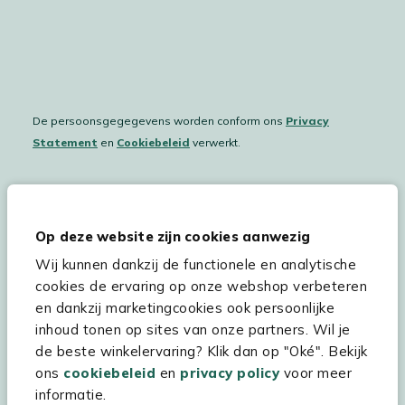
De persoonsgegegevens worden conform ons
Privacy
Statement
en
Cookiebeleid
verwerkt.
Hulp & service
Op deze website zijn cookies aanwezig
Wij kunnen dankzij de functionele en analytische
Assortiment
cookies de ervaring op onze webshop verbeteren
Kees Smit Tuinmeubelen
en dankzij marketingcookies ook persoonlijke
inhoud tonen op sites van onze partners. Wil je
Experience Stores XXL
de beste winkelervaring? Klik dan op "Oké". Bekijk
ons
cookiebeleid
en
privacy policy
voor meer
informatie.