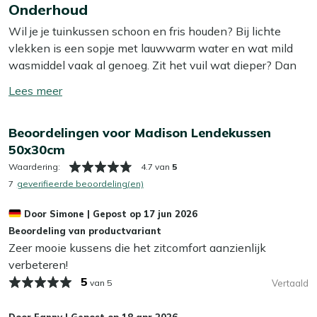
De hoes van dit kussen is afritsbaar, dus je haalt hem er
Onderhoud
meer
makkelijk af en stopt hem zo in de wasmachine. Handig,
Wil je je tuinkussen schoon en fris houden? Bij lichte
want zo blijft je kussen zonder moeite schoon en fris!
vlekken is een sopje met lauwwarm water en wat mild
wasmiddel vaak al genoeg. Zit het vuil wat dieper? Dan
Bekijk meer Tuinkussens
helpt onze Kees Smit Textiel & Rope reiniger om
Bekijk meer Sierkussens
Toon/verberg
hardnekkige vlekken los te krijgen zonder de stof aan te
lees
tasten. Tip: zorg ervoor dat je je kussens altijd in de
meer
Beoordelingen voor Madison Lendekussen
schaduw laat opdrogen, zo voorkom je dat de kleur
50x30cm
terugloopt.
Waardering:
4.7 van
5
Wil je het jezelf nog makkelijker maken? Dan is het slim
7
geverifieerde beoordeling(en)
om een beschermende laag aan te brengen met onze
Door
Simone
|
Gepost op
17 jun 2026
Kees Smit Textiel & Rope beschermer. Deze maakt je
Beoordeling van productvariant
kussens water- en vuilafstotend, zodat ze langer schoon
Zeer mooie kussens die het zitcomfort aanzienlijk
blijven. Dat bespaart je weer schoonmaakwerk!
verbeteren!
5
Kan ik mijn tuinkussens het hele jaar buiten
van 5
Vertaald
laten liggen?
Door
Fanny
|
Gepost op
18 apr 2026