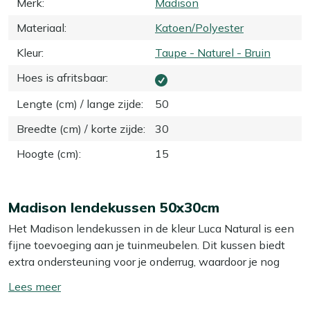
Merk
:
Madison
Materiaal
:
Katoen/Polyester
Kleur
:
Taupe - Naturel - Bruin
Hoes is afritsbaar
:
Lengte (cm) / lange zijde
:
50
Breedte (cm) / korte zijde
:
30
Hoogte (cm)
:
15
Madison lendekussen 50x30cm
Het Madison lendekussen in de kleur Luca Natural is een
fijne toevoeging aan je tuinmeubelen. Dit kussen biedt
extra ondersteuning voor je onderrug, waardoor je nog
comfortabeler zit. Het compacte formaat maakt het
Toon/verberg
makkelijk om het kussen te verplaatsen of op te bergen.
lees