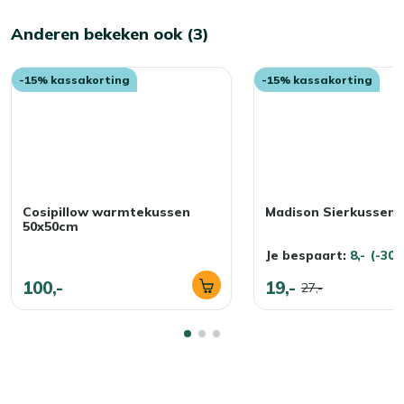
Anderen bekeken ook (3)
-15% kassakorting
-15% kassakorting
Cosipillow warmtekussen
Madison Sierkussen 
50x50cm
Je bespaart:
8,-
(-30
100,-
19,-
27,-