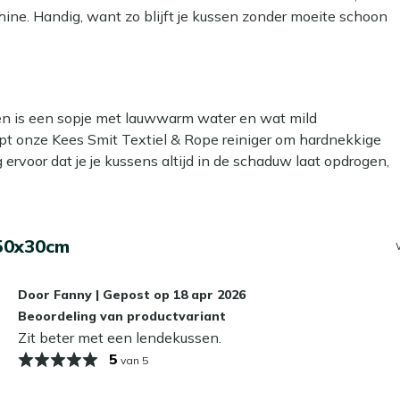
ine. Handig, want zo blijft je kussen zonder moeite schoon
straling. Ideaal om buiten net dat beetje extra sfeer toe te
binnen op als je het even niet gebruikt – of leg het
k!
kken is een sopje met lauwwarm water en wat mild
lpt onze Kees Smit Textiel & Rope reiniger om hardnekkige
g ervoor dat je je kussens altijd in de schaduw laat opdrogen,
 om een beschermende laag aan te brengen met onze Kees
50x30cm
er- en vuilafstotend, zodat ze langer schoon blijven. Dat
Door
Fanny
|
Gepost op
18 apr 2026
 laten liggen?
Beoordeling van productvariant
Zit beter met een lendekussen.
e niet gebruikt. Zelfs de meest waterafstotende stoffen
5
van 5
schimmel kan veroorzaken. In de herfst en winter bewaar je
. Zo blijven ze langer mooi en fris!