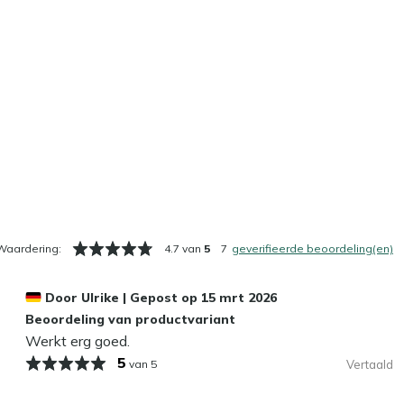
Waardering:
4.7 van
5
7
geverifieerde beoordeling(en)
Door
Ulrike
|
Gepost op
15 mrt 2026
Beoordeling van productvariant
Werkt erg goed.
5
van 5
Vertaald