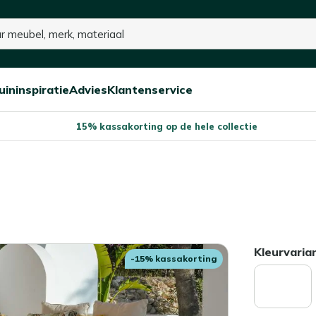
uininspiratie
Advies
Klantenservice
Open/sluit
Open/sluit
Open/sluit
Menu
Menu
Menu
15% kassakorting op de hele collectie
Kleurvaria
-15% kassakorting