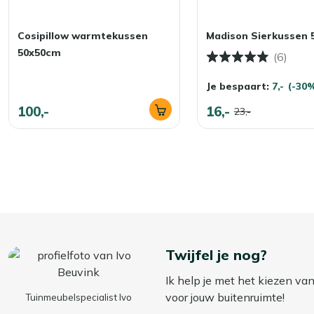
Cosipillow warmtekussen
Madison Sierkussen 
50x50cm
(6)
Je bespaart:
7,-
(-30
100,-
16,-
23,-
Twijfel je nog?
Ik help je met het kiezen va
voor jouw buitenruimte!
Tuinmeubelspecialist Ivo