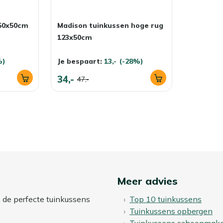
50x50cm
Madison tuinkussen hoge rug
123x50cm
%)
Je bespaart:
13,-
(-28%)
34,-
47,-
Meer advies
n de perfecte tuinkussens
Top 10 tuinkussens
Tuinkussens opbergen
Tuinkussens schoonmak