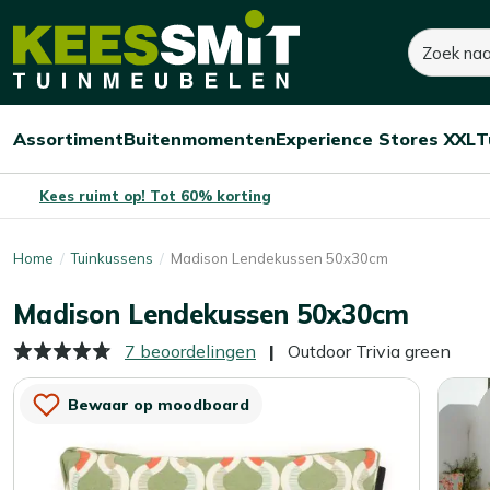
Kees
14,-
20,-
Zoeken
Smit
Je bespaart:
6,-
(-30%)
Tuinmeubelen
Assortiment
Buitenmomenten
Experience Stores XXL
T
Open/sluit
Open/sluit
Open/sluit
Menu
Menu
Menu
Kees ruimt op! Tot 60% korting
Home
Tuinkussens
Madison Lendekussen 50x30cm
Madison Lendekussen 50x30cm
7 beoordelingen
Outdoor Trivia green
Bewaar op moodboard