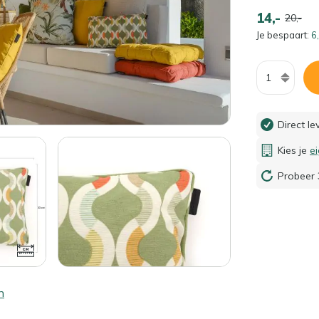
14,-
20,-
Je bespaart:
6,
Aantal
Direct l
Kies je
e
Probeer 
n