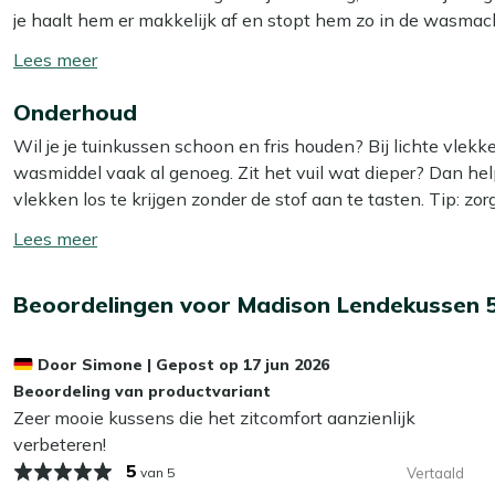
je haalt hem er makkelijk af en stopt hem zo in de wasmach
en fris! Dit sierkussen geeft je tuin een frisse, gezellige uit
Toon/verberg
voegen. Dankzij het compacte formaat berg je het makkelijk 
lees
gewoon op de bank, want daar staat het ook hartstikke leu
Onderhoud
meer
Wil je je tuinkussen schoon en fris houden? Bij lichte vle
Bekijk meer Tuinkussens
wasmiddel vaak al genoeg. Zit het vuil wat dieper? Dan he
Bekijk meer Sierkussens
vlekken los te krijgen zonder de stof aan te tasten. Tip: zor
zo voorkom je dat de kleur terugloopt.
Toon/verberg
lees
Wil je het jezelf nog makkelijker maken? Dan is het slim
meer
Beoordelingen voor Madison Lendekussen 
Smit Textiel & Rope beschermer. Deze maakt je kussens wat
bespaart je weer schoonmaakwerk!
Door
Simone
|
Gepost op
17 jun 2026
Kan ik mijn tuinkussens het hele jaar buiten
Beoordeling van productvariant
Zeer mooie kussens die het zitcomfort aanzienlijk
Wij adviseren om je tuinkussens droog op te bergen als je z
verbeteren!
kunnen op termijn last krijgen van vocht, wat slijtage en 
5
van 5
Vertaald
je kussens het beste binnen of in een waterdichte opbergbox