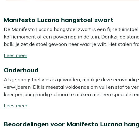
Manifesto Lucana hangstoel zwart
De Manifesto Lucana hangstoel zwart is een fijne tuinstoel 
koffiemoment of een powernap in de tuin. Dankzij de stand
balk: je zet de stoel gewoon neer waar je wilt. Het stalen fr
voor een licht en luchtig vlechtwerk dat jarenlang mooi bli
Toon/verberg
zacht en ontspannen zit zodra je instapt.
lees
Onderhoud
meer
Eigenschappen
Als je hangstoel vies is geworden, maak je deze eenvoudig
Inclusief kussens:
je ploft meteen lekker zacht neer
verwijderen. Dit is meestal voldoende om vuil en stof te v
Stalen frame:
zorgt voor een stevige basis als je insta
keer per jaar grondig schoon te maken met een speciale rein
Wicker zitting:
licht en sterk vlechtwerk dat goed te
Smit Multi-surface reiniger. Let op: gebruik géén hogedrukre
Toon/verberg
Met standaard:
je hoeft niets te boren of te monteren
lees
Vrijstaande hangstoel:
je verplaatst hem makkelijk na
Extra bescherming
meer
Beoordelingen voor Manifesto Lucana han
Wil je je hangstoel extra beschermen tegen water en vui
Bekijk meer Tuinstoelen
Kees Smit Multi-surface beschermer. Zo blijft je hangstoel
Bekijk meer Hangstoelen