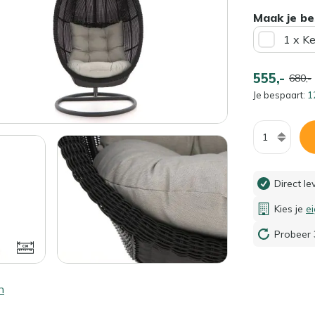
Maak je be
1 x K
555,-
680,-
Je bespaart:
1
Aantal
Direct l
Kies je
e
Probeer 
n