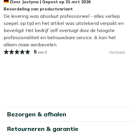
Door
Justyna
|
Gepost op
31 mrt 2026
wel zo fijn!
Beoordeling van productvariant
De levering was absoluut professioneel - alles verliep
Kan ik mijn tuinstoel het hele jaar buiten l
soepel, op tijd en het artikel was uitstekend verpakt en
Ja, dat kan! Onze tuinmeubelen zijn gemaakt om het hele jaa
beveiligd. Het bedrijf zelf overtuigt door de hoogste
hebt om je stoelen binnen op te bergen, is dat altijd beter. 
professionaliteit en betrouwbare service, ik kan het
zoals regelmatig schoonmaken en het aanbrengen van een b
alleen maar aanbevelen.
5
van 5
Vertaald
En de kussens?
Berg je kussens altijd droog op om ze langer mooi te houde
kunnen na verloop van tijd vocht vasthouden. Dit kan leiden
je na een regenbui niet direct weer kunt genieten van het 
een droge plek, zoals onder een overkapping. In de herfst e
opbergbox bewaren. Zo blijven je kussens fris, droog en altij
Bezorgen & afhalen
Retourneren & garantie