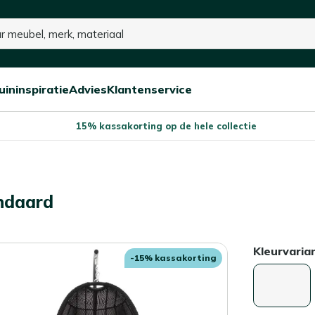
uininspiratie
Advies
Klantenservice
Open/sluit
Open/sluit
Open/sluit
Menu
Menu
Menu
15% kassakorting op de hele collectie
ndaard
Kleurvaria
-15% kassakorting