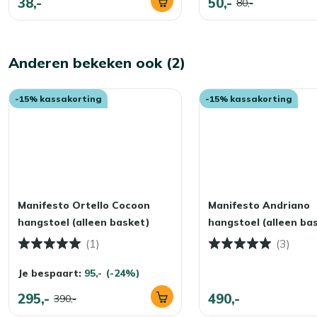
38,-
50,-
80,-
Anderen bekeken ook (2)
-15% kassakorting
-15% kassakorting
Manifesto Ortello Cocoon
Manifesto Andriano
hangstoel (alleen basket)
hangstoel (alleen ba
(1)
(3)
Je bespaart:
95,-
(-24%)
295,-
490,-
390,-