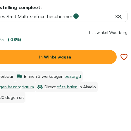
stelling compleet:
ees Smit Multi-surface beschermer
38,-
Thuiswinkel Waarborg
25,-
(-18%)
In Winkelwagen
everbaar
Binnen 3 werkdagen
bezorgd
igen bezorgdatum
Direct
af te halen
in Almelo
30 dagen uit