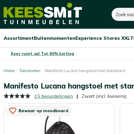
Kees
555,-
680,-
Zoeken
Smit
Je bespaart:
125,-
(-18%)
Tuinmeubelen
Assortiment
Buitenmomenten
Experience Stores XXL
T
Open/sluit
Open/sluit
Open/sluit
Menu
Menu
Menu
Kees ruimt op! Tot 60% korting
Home
Tuinstoelen
Manifesto Lucana hangstoel met standaard
Manifesto Lucana hangstoel met sta
15 beoordelingen
Zwart (incl. kussens)
Bewaar op moodboard