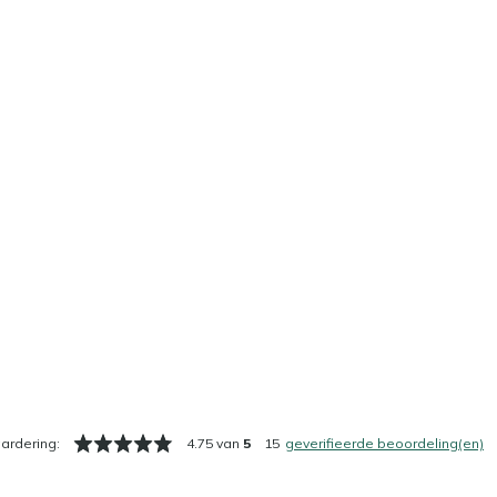
ardering:
4.75 van
5
15
geverifieerde beoordeling(en)