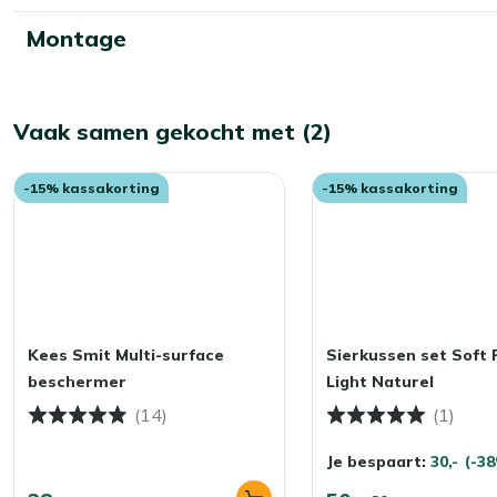
Montage
Vaak samen gekocht met (2)
-15% kassakorting
-15% kassakorting
Kees Smit Multi-surface
Sierkussen set Soft F
beschermer
Light Naturel
(14)
(1)
Je bespaart:
30,-
(-3