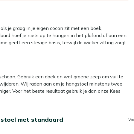
als je graag in je eigen cocon zit met een boek,
aard hoef je niets op te hangen in het plafond of aan een
ame geeft een stevige basis, terwijl de wicker zitting zorgt
jft. De grijze kussens worden meegeleverd, zodat je meteen
 schoon. Gebruik een doek en wat groene zeep om vuil te
erwijderen. Wij raden aan om je hangstoel minstens twee
pt en weer opstaat
iger. Voor het beste resultaat gebruik je dan onze Kees
gen verschillende weersomstandigheden kan
iniger. Dit lijkt handig, maar kan het materiaal beschadigen.
 aan muur of plafond
ar een ander plekje in je tuin of onder de overkapping
gstoel met standaard
Wa
l? Dan kun je een beschermende laag aanbrengen met onze
 langer mooi en hoef je minder vaak schoon te maken. Dat is