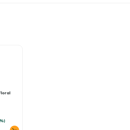
loral
8%)