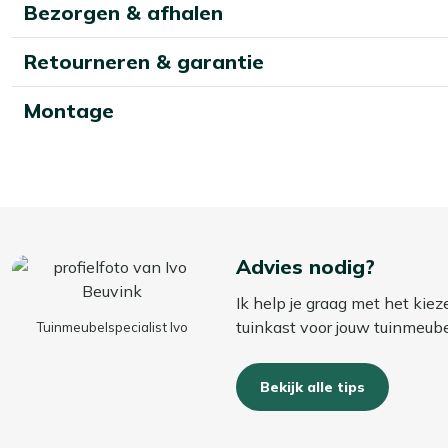
Bezorgen & afhalen
Bekijk meer Opbergen
Bekijk meer Tuin opbergboxen
Retourneren & garantie
Montage
Advies nodig?
Ik help je graag met het kie
tuinkast voor jouw tuinmeub
Tuinmeubelspecialist Ivo
Bekijk alle tips