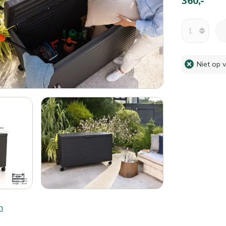
360,-
Aantal
Niet op 
n