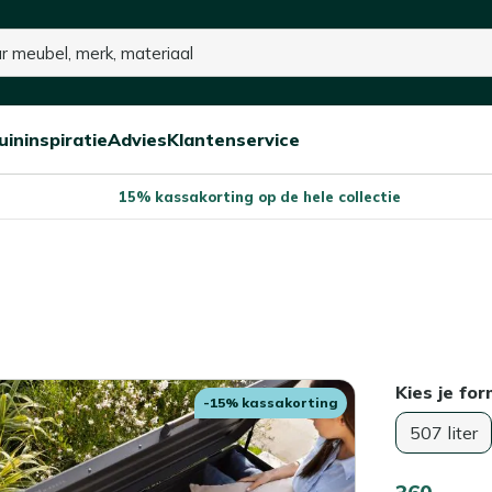
uininspiratie
Advies
Klantenservice
Open/sluit
Open/sluit
Open/sluit
Menu
Menu
Menu
15% kassakorting op de hele collectie
Kies je fo
-15% kassakorting
507 liter