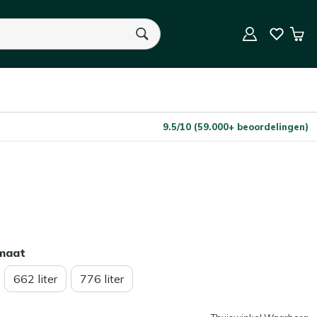
Niet op voorraad
Aantal
Win
U heeft geen product(en) in uw winkelwagen.
9.5/10 (59.000+ beoordelingen)
rmaat
662 liter
776 liter