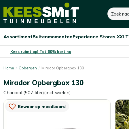
Kees
Zoeken
360,-
Dit product is niet op voorraad
Smit
Tuinmeubelen
Assortiment
Buitenmomenten
Experience Stores XXL
T
Open/sluit
Open/sluit
Open/sluit
Menu
Menu
Menu
Kees ruimt op! Tot 60% korting
Home
Opbergen
Mirador Opbergbox 130
Mirador Opbergbox 130
Charcoal (507 liter)(incl. wielen)
Bewaar op moodboard