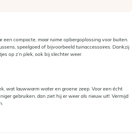
ar een compacte, maar ruime opbergoplossing voor buiten.
ussens, speelgoed of bijvoorbeeld tuinaccessoires. Dankzij
jes op z’n plek, ook bij slechter weer.
cht is, maar ook goed geventileerd. Daardoor blijft de
zij het luchtveersysteem en klapt niet hard dicht. Ook het
de. De montage is eenvoudig: alles wat je nodig hebt zit in
k, wat lauwwarm water en groene zeep. Voor een écht
iger gebruiken, dan ziet hij er weer als nieuw uit!. Vermijd
n.
blijven liggen?
 je kussens blijven beschermd. Zorg er wel voor dat ze goed
n de kussens en het deksel, zodat de lucht goed kan blijven