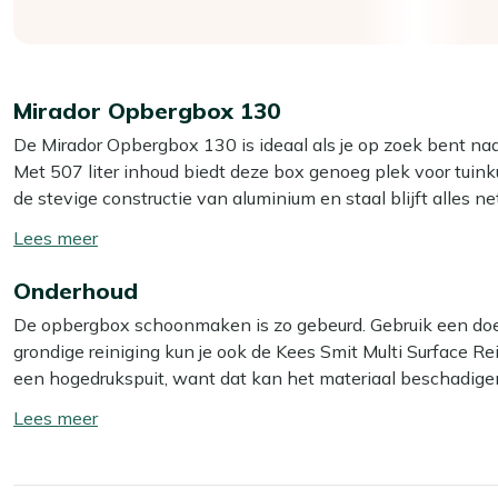
Mirador Opbergbox 130
De Mirador Opbergbox 130 is ideaal als je op zoek bent na
Met 507 liter inhoud biedt deze box genoeg plek voor tuink
de stevige constructie van aluminium en staal blijft alles net
Toon/verberg
Wat de box echt handig maakt, is dat hij niet alleen waterdi
lees
inhoud droog én fris. Het deksel opent en sluit soepel dank
Onderhoud
meer
verplaatsen is zo gedaan, dankzij de wielen aan de onderzij
De opbergbox schoonmaken is zo gebeurd. Gebruik een doe
de doos en binnen twee uur staat de box in elkaar.
grondige reiniging kun je ook de Kees Smit Multi Surface Rein
een hogedrukspuit, want dat kan het materiaal beschadige
Kunnen mijn tuinkussens er het hele jaar in 
Toon/verberg
Ja, dat kan. De box is waterdicht en goed geventileerd, dus
lees
droog zijn als je ze opbergt. Laat ook wat ruimte over tusse
meer
circuleren en je geen last krijgt van schimmel.