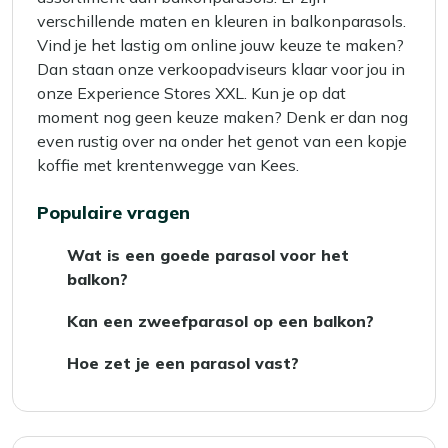
verschillende maten en kleuren in balkonparasols.
Vind je het lastig om online jouw keuze te maken?
Dan staan onze verkoopadviseurs klaar voor jou in
onze Experience Stores XXL. Kun je op dat
moment nog geen keuze maken? Denk er dan nog
even rustig over na onder het genot van een kopje
koffie met krentenwegge van Kees.
Populaire vragen
Wat is een goede parasol voor het
balkon?
Een goede parasol voor op het balkon zijn
Kan een zweefparasol op een balkon?
staande parasols met een ronde of vierkante
Een zweefparasol is minder geschikt voor op
voet. Een staande parasol vangt namelijk
Hoe zet je een parasol vast?
het balkon. Deze is namelijk erg vatbaar voor
minder wind dan een zweefparasol.
Bij Kees Smit Tuinmeubelen verkopen wij een
wind. Hoe hoger jouw balkon of terras, des te
balkonvoet
. Dit is een parasolvoet speciaal
meer wind er is.
gemaakt voor een balkonparasol.