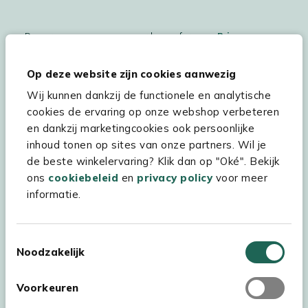
De persoonsgegegevens worden conform ons
Privacy
Statement
en
Cookiebeleid
verwerkt.
Op deze website zijn cookies aanwezig
Wij kunnen dankzij de functionele en analytische
cookies de ervaring op onze webshop verbeteren
Hulp & service
en dankzij marketingcookies ook persoonlijke
inhoud tonen op sites van onze partners. Wil je
Assortiment
de beste winkelervaring? Klik dan op "Oké". Bekijk
Kees Smit Tuinmeubelen
ons
cookiebeleid
en
privacy policy
voor meer
informatie.
Experience Stores XXL
Toestemmingsselectie
Noodzakelijk
Voorkeuren