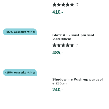
(7)
410,-
-15% kassakorting
Glatz Alu-Twist parasol
250x200cm
(4)
485,-
-15% kassakorting
Shadowline Push-up parasol
ø 250cm
240,-