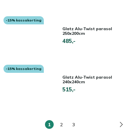
-15% kassakorting
Glatz Alu-Twist parasol
250x200cm
485,-
-15% kassakorting
Glatz Alu-Twist parasol
240x240cm
515,-
1
2
3
U
Pagina
Pagina
Pag