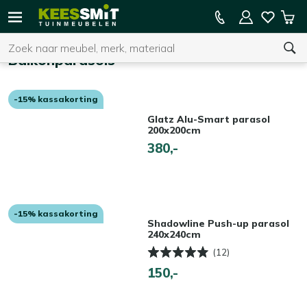
Kees
15% kassakorting op de hele collectie
Win
Smit
Zoeken
Home
Tuinmeubelen
Balkonparasols
-15% kassakorting
U heeft geen product(en) in uw winkelwagen.
Glatz Alu-Smart parasol
200x200cm
380,-
-15% kassakorting
Shadowline Push-up parasol
240x240cm
(12)
150,-