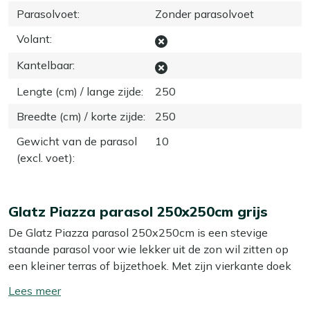
Parasolvoet
:
Zonder parasolvoet
Volant
:
Kantelbaar
:
Lengte (cm) / lange zijde
:
250
Breedte (cm) / korte zijde
:
250
Gewicht van de parasol
10
(excl. voet)
:
Glatz Piazza parasol 250x250cm grijs
De Glatz Piazza parasol 250x250cm is een stevige
staande parasol voor wie lekker uit de zon wil zitten op
een kleiner terras of bijzethoek. Met zijn vierkante doek
van 250x250 cm creëer je makkelijk een fijne
Toon/verberg
schaduwplek boven een loungeset of compacte dining
lees