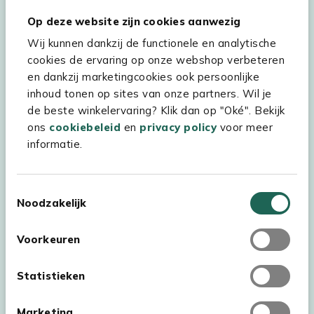
Hulp & service
Op deze website zijn cookies aanwezig
Wij kunnen dankzij de functionele en analytische
Assortiment
cookies de ervaring op onze webshop verbeteren
Kees Smit Tuinmeubelen
en dankzij marketingcookies ook persoonlijke
inhoud tonen op sites van onze partners. Wil je
Experience Stores XXL
de beste winkelervaring? Klik dan op "Oké". Bekijk
ons
cookiebeleid
en
privacy policy
voor meer
informatie.
Toestemmingsselectie
Noodzakelijk
Voorkeuren
Statistieken
Marketing