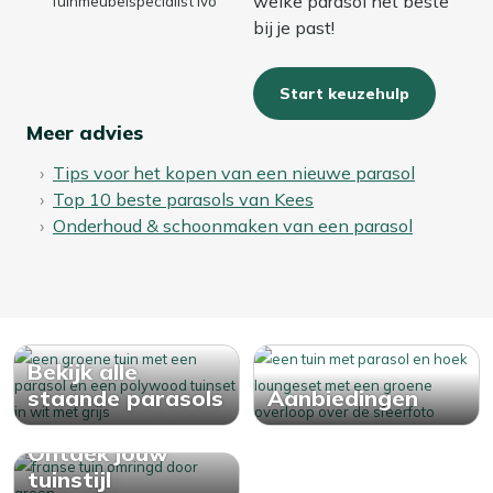
welke parasol het beste
Tuinmeubelspecialist Ivo
bij je past!
Start keuzehulp
Meer advies
Tips voor het kopen van een nieuwe parasol
Top 10 beste parasols van Kees
Onderhoud & schoonmaken van een parasol
Bekijk alle
staande parasols
Aanbiedingen
Ontdek jouw
tuinstijl