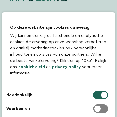
Statement
en
Cookiebeleid
verwerkt.
Hulp & service
Op deze website zijn cookies aanwezig
Wij kunnen dankzij de functionele en analytische
Assortiment
cookies de ervaring op onze webshop verbeteren
Kees Smit Tuinmeubelen
en dankzij marketingcookies ook persoonlijke
inhoud tonen op sites van onze partners. Wil je
Experience Stores XXL
de beste winkelervaring? Klik dan op "Oké". Bekijk
ons
cookiebeleid
en
privacy policy
voor meer
informatie.
Toestemmingsselectie
Noodzakelijk
Voorkeuren