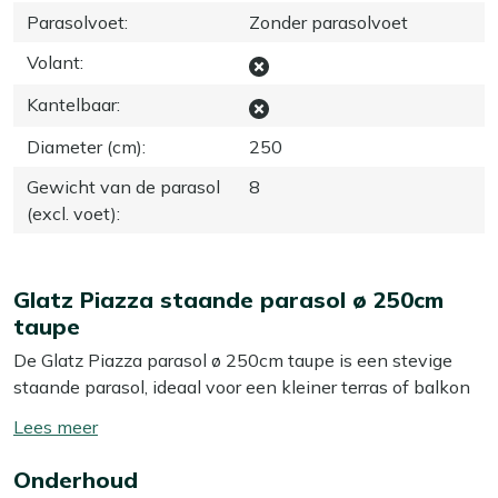
Parasolvoet
:
Zonder parasolvoet
Volant
:
Kantelbaar
:
Diameter (cm)
:
250
Gewicht van de parasol
8
(excl. voet)
:
Glatz Piazza staande parasol ø 250cm
taupe
De Glatz Piazza parasol ø 250cm taupe is een stevige
staande parasol, ideaal voor een kleiner terras of balkon
waar je gewoon lekker uit de zon wilt zitten. Met een
Toon/verberg
doorsnede van 250 cm heb je genoeg schaduw voor je
lees
loungeset of eettafel met 2 tot 4 personen, zonder dat de
Onderhoud
meer
parasol zelf veel ruimte inneemt. Het aluminium frame is