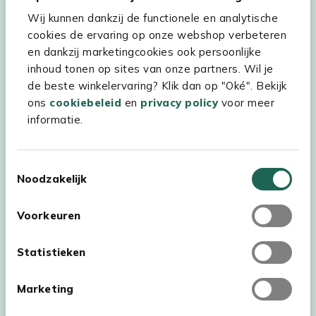
Wij kunnen dankzij de functionele en analytische
Assortiment
cookies de ervaring op onze webshop verbeteren
Kees Smit Tuinmeubelen
en dankzij marketingcookies ook persoonlijke
inhoud tonen op sites van onze partners. Wil je
Experience Stores XXL
de beste winkelervaring? Klik dan op "Oké". Bekijk
ons
cookiebeleid
en
privacy policy
voor meer
informatie.
Toestemmingsselectie
Noodzakelijk
Voorkeuren
Statistieken
Marketing
Auteursrecht © 2026 - Kees Smit Tuinmeubelen