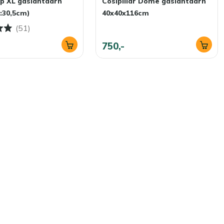
p XL gaslantaarn
Cosipillar Dome gaslantaarn
:30,5cm)
40x40x116cm
(51)
750,-