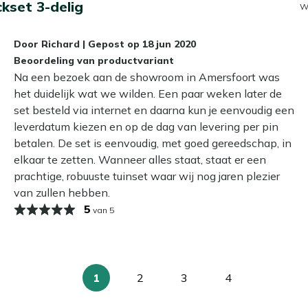
kset 3-delig
W
als er schalen en drinken bij komen.
il? Dan kun je een beschermende laag aanbrengen met onze
orte broek, zonder dat je bang hoeft te zijn voor splinters.
Door
Richard
|
Gepost op
18 jun 2020
langer mooi en hoef je minder vaak schoon te maken. Dat is
t stevig en wiebelt niet als iemand zich eens wat harder
Beoordeling van productvariant
Na een bezoek aan de showroom in Amersfoort was
het duidelijk wat we wilden. Een paar weken later de
n een Old teak greywash behandeling. Wij raden aan om de
set besteld via internet en daarna kun je eenvoudig een
 stof te verwijderen. Een grondige reiniging is in het
leverdatum kiezen en op de dag van levering per pin
ee de grijze laag kan aantasten.
betalen. De set is eenvoudig, met goed gereedschap, in
elkaar te zetten. Wanneer alles staat, staat er een
 laten staan?
prachtige, robuuste tuinset waar wij nog jaren plezier
buiten blijven staan. Wil je je picknickset zo lang
van zullen hebben.
inter droog op. Zo blijven de kleuren langer mooi en
5
van 5
1
2
3
4
U
Pagina
Pagina
Pagina
lees