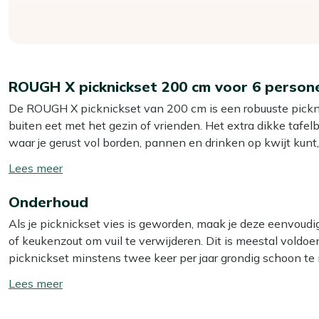
ROUGH X picknickset 200 cm voor 6 person
De ROUGH X picknickset van 200 cm is een robuuste picknic
buiten eet met het gezin of vrienden. Het extra dikke tafel
waar je gerust vol borden, pannen en drinken op kwijt kunt
afgewerkt, waardoor je ontspannen kunt aanschuiven zonder 
Toon/verberg
gedroogde teakhout blijft deze set stevig en vormvast, ook 
lees
sterke, onderhoudsvriendelijke picknickset waar je jaren 
Onderhoud
meer
zit je met deze ROUGH X goed.
Als je picknickset vies is geworden, maak je deze eenvou
of keukenzout om vuil te verwijderen. Dit is meestal voldoe
Eigenschappen
picknickset minstens twee keer per jaar grondig schoon te 
Teakhouten picknickset:
Sterk natuurproduct dat het h
gebruik je dan onze Kees Smit Teak & Hardhout reiniger. Let 
Toon/verberg
hebt om te sjouwen.
kan het materiaal beschadigen.
lees
Old teak greywash kleur:
De vergrijsde kleur geeft een
meer