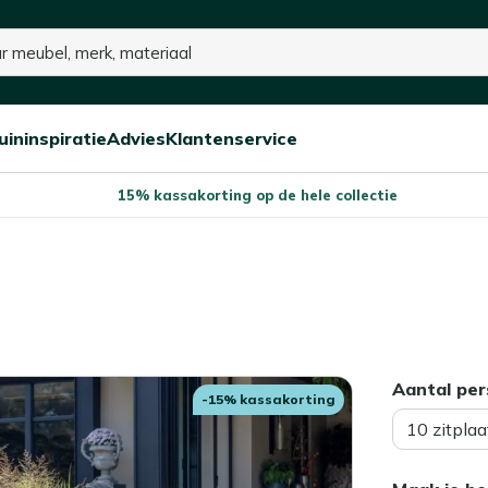
uininspiratie
Advies
Klantenservice
Open/sluit
Open/sluit
Open/sluit
Menu
Menu
Menu
15% kassakorting op de hele collectie
Aantal pe
-15% kassakorting
10 zitpla