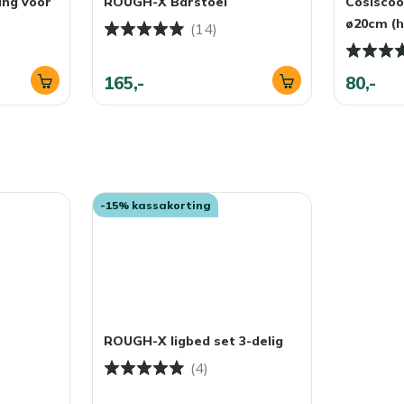
ing voor
ROUGH-X Barstoel
Cosiscoo
ø20cm (h
(14)
165,-
80,-
-15% kassakorting
ROUGH-X ligbed set 3-delig
(4)