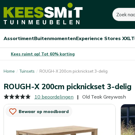
Kees
Zoeken
1.335,-
Smit
Tuinmeubelen
Assortiment
Buitenmomenten
Experience Stores XXL
T
Open/sluit
Open/sluit
Open/sluit
Menu
Menu
Menu
Kees ruimt op! Tot 60% korting
Home
Tuinsets
ROUGH-X 200cm picknickset 3-delig
ROUGH-X 200cm picknickset 3-delig
10 beoordelingen
Old Teak Greywash
Bewaar op moodboard