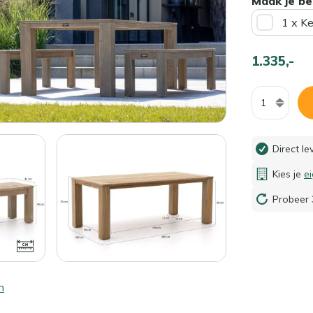
Maak je be
1 x K
1.335,-
Aantal
Direct l
Kies je
e
Probeer 
n