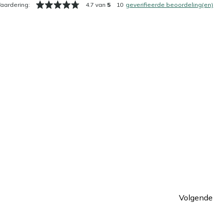
aardering:
4.7 van
5
10
geverifieerde beoordeling(en)
Volgende
Pagin