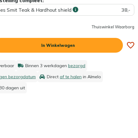
stelling compleet:
ees Smit Teak & Hardhout shield
38,-
Thuiswinkel Waarborg
In Winkelwagen
everbaar
Binnen 3 werkdagen
bezorgd
igen bezorgdatum
Direct
af te halen
in Almelo
30 dagen uit