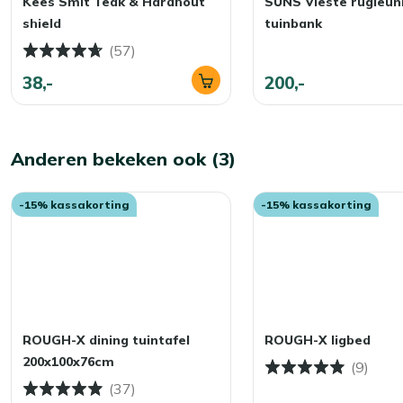
Kees Smit Teak & Hardhout
SUNS Viëste rugleun
shield
tuinbank
(57)
38,-
200,-
Anderen bekeken ook (3)
-15% kassakorting
-15% kassakorting
ROUGH-X dining tuintafel
ROUGH-X ligbed
200x100x76cm
(9)
(37)