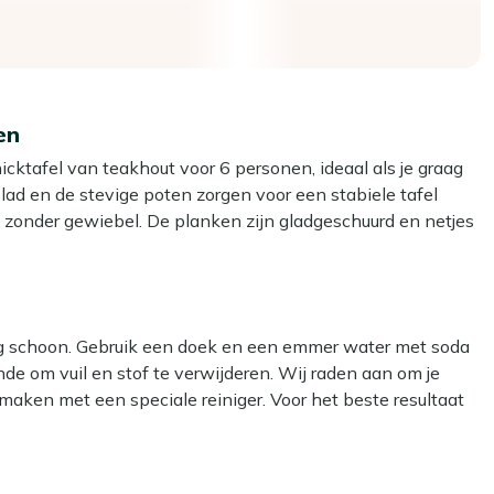
en
ktafel van teakhout voor 6 personen, ideaal als je graag
blad en de stevige poten zorgen voor een stabiele tafel
, zonder gewiebel. De planken zijn gladgeschuurd en netjes
bang te zijn voor splinters. Dankzij het zorgvuldig
als hij gewoon het hele seizoen buiten staat. Zoek je een
plezier van hebt en waar iedereen zo kan aanschuiven? Dan
dig schoon. Gebruik een doek en een emmer water met soda
nde om vuil en stof te verwijderen. Wij raden aan om je
maken met een speciale reiniger. Voor het beste resultaat
ele jaar buiten kan staan, wel zo prettig als je geen zin
op: gebruik géén hogedrukreiniger. Dit lijkt handig, maar
 rustige, tijdloze look die makkelijk combineert met de rest