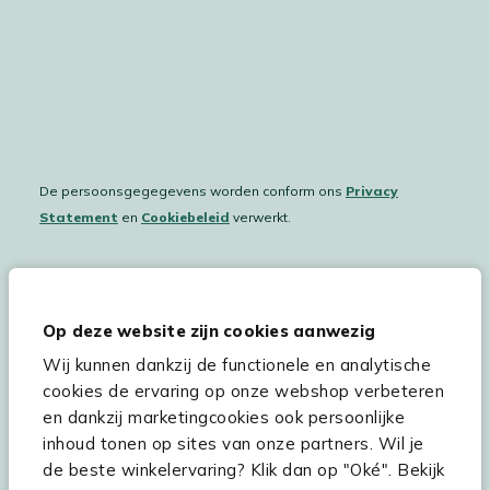
De persoonsgegegevens worden conform ons
Privacy
Statement
en
Cookiebeleid
verwerkt.
Hulp & service
Op deze website zijn cookies aanwezig
Wij kunnen dankzij de functionele en analytische
Assortiment
cookies de ervaring op onze webshop verbeteren
Kees Smit Tuinmeubelen
en dankzij marketingcookies ook persoonlijke
inhoud tonen op sites van onze partners. Wil je
Experience Stores XXL
de beste winkelervaring? Klik dan op "Oké". Bekijk