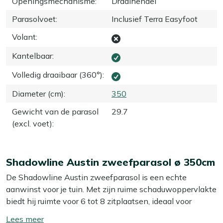
Openingsmechanisme
:
Draaihendel
Parasolvoet
:
Inclusief Terra Easyfoot
Volant
:
Kantelbaar
:
Volledig draaibaar (360°)
:
Diameter (cm)
:
350
Gewicht van de parasol
29.7
(excl. voet)
:
Shadowline Austin zweefparasol ø 350cm
De Shadowline Austin zweefparasol is een echte
aanwinst voor je tuin. Met zijn ruime schaduwoppervlakte
biedt hij ruimte voor 6 tot 8 zitplaatsen, ideaal voor
gezellige avonden met vrienden of familie. Het slimme
Toon/verberg