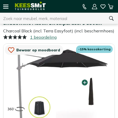
Kees
15% kassakorting op de hele collectie
Win
Smit
Zoeken
Home
Parasols
Tuinmeubelen
Shadowline Austin zweefparasol ø 350cm
Charcoal Black (incl. Terra Easyfoot) (incl. beschermhoes)
1 beoordeling
U heeft geen product(en) in uw winkelwagen.
-15% kassakorting
Bewaar op moodboard