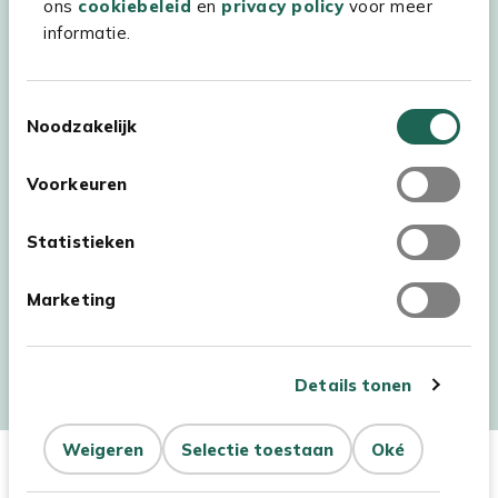
ons
cookiebeleid
en
privacy policy
voor meer
informatie.
Toestemmingsselectie
Noodzakelijk
Voorkeuren
Statistieken
Marketing
Auteursrecht © 2026 - Kees Smit Tuinmeubelen
Algemene voorwaarden
Privacy Statement
Disclaimer
Details tonen
Cookiebeleid
Toegankelijkheidsverklaring
Dit product is niet op
Niet op
Weigeren
Selectie toestaan
Oké
voorraad
Aantal
voorraad