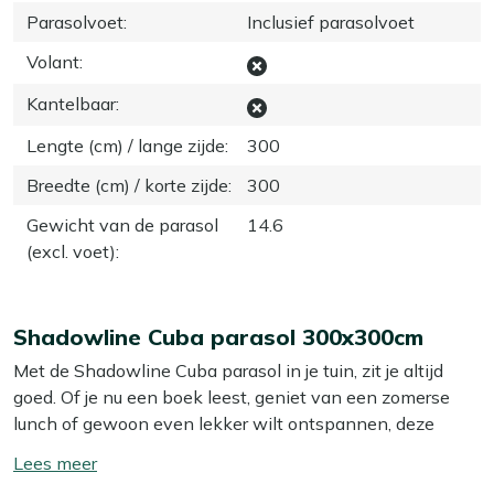
Parasolvoet
:
Inclusief parasolvoet
Volant
:
Kantelbaar
:
Lengte (cm) / lange zijde
:
300
Breedte (cm) / korte zijde
:
300
Gewicht van de parasol
14.6
(excl. voet)
:
Shadowline Cuba parasol 300x300cm
Met de Shadowline Cuba parasol in je tuin, zit je altijd
goed. Of je nu een boek leest, geniet van een zomerse
lunch of gewoon even lekker wilt ontspannen, deze
parasol biedt je de schaduw die je zoekt. Dankzij zijn
Toon/verberg
royale formaat is hij ideaal voor een gezellige borrel met
lees