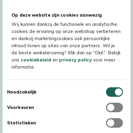
Hulp & service
Op deze website zijn cookies aanwezig
Wij kunnen dankzij de functionele en analytische
Assortiment
cookies de ervaring op onze webshop verbeteren
Kees Smit Tuinmeubelen
en dankzij marketingcookies ook persoonlijke
inhoud tonen op sites van onze partners. Wil je
Experience Stores XXL
de beste winkelervaring? Klik dan op "Oké". Bekijk
ons
cookiebeleid
en
privacy policy
voor meer
informatie.
Toestemmingsselectie
Noodzakelijk
Voorkeuren
Statistieken