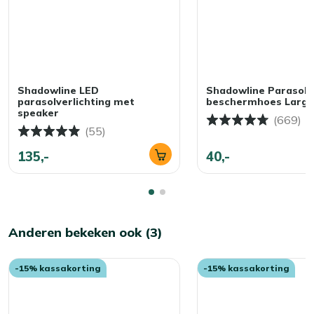
Shadowline LED
Shadowline Parasol
parasolverlichting met
beschermhoes Large
speaker
(669)
(55)
135,-
40,-
Anderen bekeken ook (3)
-15% kassakorting
-15% kassakorting