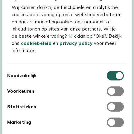
Wij kunnen dankzij de functionele en analytische
Assortiment
cookies de ervaring op onze webshop verbeteren
Kees Smit Tuinmeubelen
en dankzij marketingcookies ook persoonlijke
inhoud tonen op sites van onze partners. Wil je
Experience Stores XXL
de beste winkelervaring? Klik dan op "Oké". Bekijk
ons
cookiebeleid
en
privacy policy
voor meer
informatie.
Toestemmingsselectie
Noodzakelijk
Voorkeuren
Statistieken
Marketing
Auteursrecht © 2026 - Kees Smit Tuinmeubelen