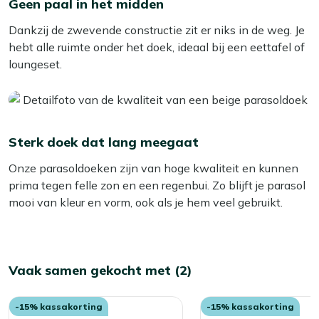
Klap hem dan dicht en doe de hoes eromheen. In de
Geen paal in het midden
winter berg je een parasol het liefst binnen op. Geen plek
Dankzij de zwevende constructie zit er niks in de weg. Je
in de schuur of garage? Zorg er dan voor dat het doek
hebt alle ruimte onder het doek, ideaal bij een eettafel of
helemaal droog is voordat je de hoes gebruikt. Zo
loungeset.
voorkom je schimmel en vochtplekken.
Sterk doek dat lang meegaat
Onze parasoldoeken zijn van hoge kwaliteit en kunnen
prima tegen felle zon en een regenbui. Zo blijft je parasol
mooi van kleur en vorm, ook als je hem veel gebruikt.
Vaak samen gekocht met (2)
-15% kassakorting
-15% kassakorting