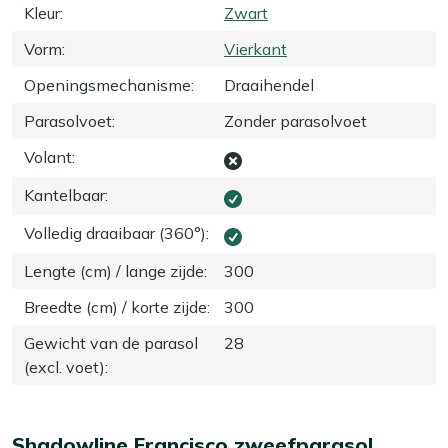
Kleur
:
Zwart
Vorm
:
Vierkant
Openingsmechanisme
:
Draaihendel
Parasolvoet
:
Zonder parasolvoet
Volant
:
Kantelbaar
:
Volledig draaibaar (360°)
:
Lengte (cm) / lange zijde
:
300
Breedte (cm) / korte zijde
:
300
Gewicht van de parasol
28
(excl. voet)
:
Shadowline Francisco zweefparasol