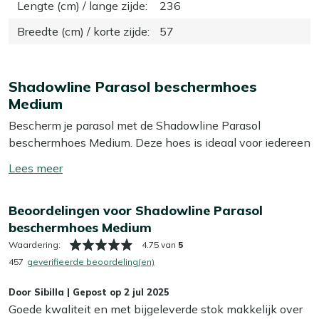
Lengte (cm) / lange zijde
:
236
Breedte (cm) / korte zijde
:
57
Shadowline Parasol beschermhoes
Medium
Bescherm je parasol met de Shadowline Parasol
beschermhoes Medium. Deze hoes is ideaal voor iedereen
die zijn parasol in topconditie wil houden. Of het nu
Toon/verberg
regent of de zon fel schijnt, met deze hoes blijft je parasol
lees
langer mooi. Dankzij de antracietkleur past hij perfect bij
meer
Beoordelingen voor Shadowline Parasol
elke tuinset en voegt hij een stijlvolle touch toe aan je
beschermhoes Medium
buitenruimte. De hoes is eenvoudig te plaatsen, zodat je
snel weer kunt genieten van je tuin. Zorg ervoor dat je
Waardering:
4.75 van
5
parasol altijd klaar is voor gebruik!
457
geverifieerde beoordeling(en)
Door
Sibilla
|
Gepost op
2 jul 2025
Eigenschappen
Goede kwaliteit en met bijgeleverde stok makkelijk over