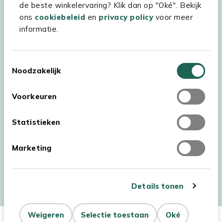
de beste winkelervaring? Klik dan op "Oké". Bekijk
ons
cookiebeleid
en
privacy policy
voor meer
informatie.
Toestemmingsselectie
Noodzakelijk
Voorkeuren
Statistieken
Marketing
Auteursrecht © 2026 - Kees Smit Tuinmeubelen
Algemene voorwaarden
Privacy Statement
Disclaimer
Details tonen
Cookiebeleid
Toegankelijkheidsverklaring
Weigeren
Selectie toestaan
Oké