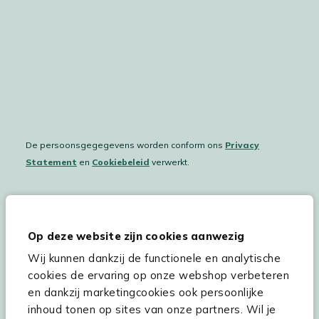
De persoonsgegegevens worden conform ons
Privacy
Statement
en
Cookiebeleid
verwerkt.
Hulp & service
Op deze website zijn cookies aanwezig
Wij kunnen dankzij de functionele en analytische
Assortiment
cookies de ervaring op onze webshop verbeteren
Kees Smit Tuinmeubelen
en dankzij marketingcookies ook persoonlijke
inhoud tonen op sites van onze partners. Wil je
Experience Stores XXL