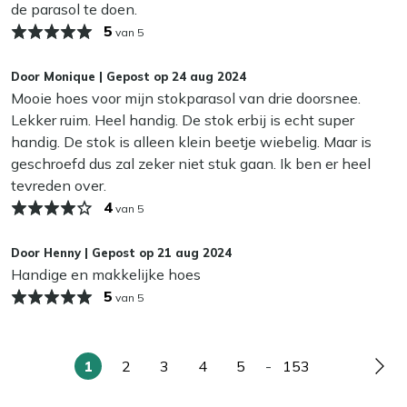
Bescherming tegen weersinvloeden:
De hoes
de parasol te doen.
beschermt je parasol tegen regen, vuil en UV-straling,
5
van 5
zodat hij langer mooi blijft.
Eenvoudig te plaatsen:
Met een handige ritssluiting
Door
Monique
|
Gepost op
24 aug 2024
en vaak een stok om de hoes eenvoudig over de
Mooie hoes voor mijn stokparasol van drie doorsnee.
parasol te schuiven, is hij in een handomdraai te
Lekker ruim. Heel handig. De stok erbij is echt super
plaatsen.
handig. De stok is alleen klein beetje wiebelig. Maar is
Stijlvolle kleur:
De antracietkleurige hoes past
geschroefd dus zal zeker niet stuk gaan. Ik ben er heel
perfect bij elke tuinset en voegt een stijlvolle touch
tevreden over.
toe aan je buitenruimte.
4
van 5
Bekijk meer Parasols
Door
Henny
|
Gepost op
21 aug 2024
Bekijk meer Parasolhoezen
Handige en makkelijke hoes
Bekijk meer Parasolaccessoires
5
van 5
1
2
3
4
5
-
153
U
Pagina
Pagina
Pagina
Pagina
Pagina
Pag
lees