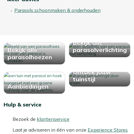
Parasols schoonmaken & onderhouden
Bekijk alle
Bekijk alle
parasolverlichting
parasolhoezen
Ontdek jouw
tuinstijl
Aanbiedingen
Hulp & service
Bezoek de
klantenservice
Laat je adviseren in één van onze
Experience Stores