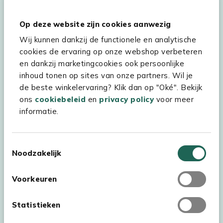
Hulp & service
Op deze website zijn cookies aanwezig
Wij kunnen dankzij de functionele en analytische
Assortiment
cookies de ervaring op onze webshop verbeteren
Kees Smit Tuinmeubelen
en dankzij marketingcookies ook persoonlijke
inhoud tonen op sites van onze partners. Wil je
Experience Stores XXL
de beste winkelervaring? Klik dan op "Oké". Bekijk
ons
cookiebeleid
en
privacy policy
voor meer
informatie.
Toestemmingsselectie
Noodzakelijk
Voorkeuren
Statistieken