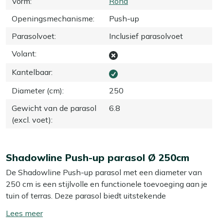
Vorm
:
Rond
Openingsmechanisme
:
Push-up
Parasolvoet
:
Inclusief parasolvoet
Volant
:
Kantelbaar
:
Diameter (cm)
:
250
Gewicht van de parasol
6.8
(excl. voet)
:
Shadowline Push-up parasol Ø 250cm
De Shadowline Push-up parasol met een diameter van
250 cm is een stijlvolle en functionele toevoeging aan je
tuin of terras. Deze parasol biedt uitstekende
bescherming tegen de zon en is eenvoudig te bedienen
Toon/verberg