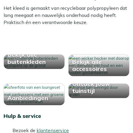
Bekijk meer Tuinaccessoires
Het kleed is gemaakt van recyclebaar polypropyleen dat
Bekijk meer Buitenkleden
lang meegaat en nauwelijks onderhoud nodig heeft.
Praktisch én een verantwoorde keuze.
Bekijk alle
buitenkleden
Bekijk alle
accessoires
Ontdek jouw
tuinstijl
Aanbiedingen
Hulp & service
Bezoek de
klantenservice