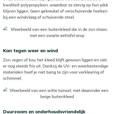
Met deze simpele tips – en een beetje hulp van de juiste
kwaliteit polypropyleen, waardoor ze stevig op hun plek
opschudden of, als het echt nat is, te drogen hangen. Zo
producten – blijft je buitenkleed langer mooi en fris!
blijven liggen. Geen gekreukel of verschuivende hoeken
blijft het lekker fris en mooi van kleur.
bij een windvlaag of schuivende stoel.
Twijfel je over het juiste formaat? Denk dan aan hoe je
het kleed wilt gebruiken:
Bij een loungeset:
Leg het kleed precies tegen de
voorpoten aan of schuif de voorpoten er een stukje op
— net wat je mooier vindt.
Kan tegen weer en wind
Bij een diningset:
Zorg dat de hele set op het kleed
Zon, regen of kou: het kleed blijft gewoon liggen en ziet
past, ook als de stoelen naar achter worden
er nog steeds fris uit. Dankzij de UV- en weerbestendige
geschoven. Reken ongeveer 40 cm extra rondom, dan
materialen hoef je niet bang te zijn voor verkleuring of
zit je goed.
schimmel.
Met het Torrano buitenkleed voeg je een vleugje stijl én
comfort toe aan je buitenruimte. Geniet van een gezellig
terras, het hele jaar door!
Duurzaam en onderhoudsvriendelijk