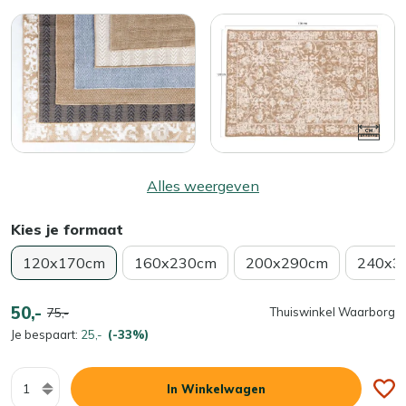
Alles weergeven
Kies je formaat
120x170cm
160x230cm
200x290cm
240x3
50,-
75,-
Thuiswinkel Waarborg
Je bespaart:
25,-
(-33%)
Aantal
In Winkelwagen