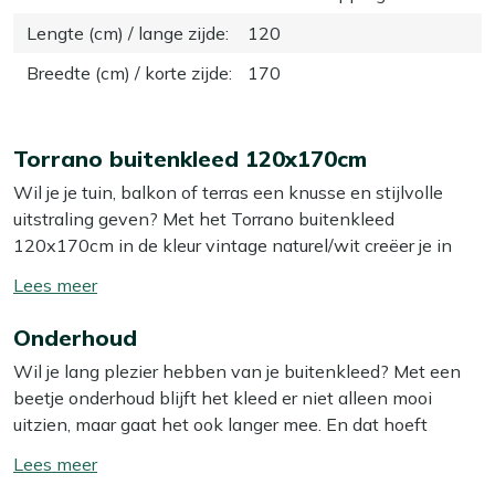
Lengte (cm) / lange zijde
:
120
Breedte (cm) / korte zijde
:
170
Torrano buitenkleed 120x170cm
Wil je je tuin, balkon of terras een knusse en stijlvolle
uitstraling geven? Met het Torrano buitenkleed
120x170cm in de kleur vintage naturel/wit creëer je in
een handomdraai een gezellige sfeer. Dit kleed is niet
Toon/verberg
alleen een mooie toevoeging aan je buitenruimte, maar
lees
ook ontzettend praktisch. Perfect voor onder een
Onderhoud
meer
loungeset, eettafel of gewoon als blikvanger op je terras!
Wil je lang plezier hebben van je buitenkleed? Met een
beetje onderhoud blijft het kleed er niet alleen mooi
Eigenschappen
uitzien, maar gaat het ook langer mee. En dat hoeft
Gemaakt van polypropyleen:
Het kleed is gemaakt
helemaal niet ingewikkeld te zijn.
Toon/verberg
van zacht, waterafstotend polypropyleen dat lang
lees