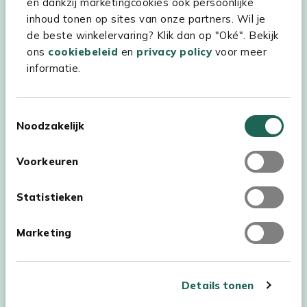
en dankzij marketingcookies ook persoonlijke
inhoud tonen op sites van onze partners. Wil je
Experience Stores XXL
de beste winkelervaring? Klik dan op "Oké". Bekijk
ons
cookiebeleid
en
privacy policy
voor meer
informatie.
Toestemmingsselectie
Noodzakelijk
Voorkeuren
Statistieken
Marketing
Auteursrecht © 2026 - Kees Smit Tuinmeubelen
Algemene voorwaarden
Privacy Statement
Disclaimer
Details tonen
Cookiebeleid
Toegankelijkheidsverklaring