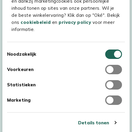
en dankzij marketingcookies ook persoonlijke
inhoud tonen op sites van onze partners. Wil je
Experience Stores XXL
de beste winkelervaring? Klik dan op "Oké". Bekijk
ons
cookiebeleid
en
privacy policy
voor meer
informatie.
Toestemmingsselectie
Noodzakelijk
Voorkeuren
Statistieken
Marketing
Auteursrecht © 2026 - Kees Smit Tuinmeubelen
Algemene voorwaarden
Privacy Statement
Disclaimer
Details tonen
Cookiebeleid
Toegankelijkheidsverklaring