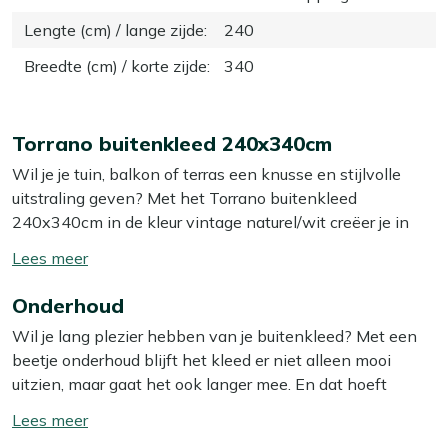
Lengte (cm) / lange zijde
:
240
Breedte (cm) / korte zijde
:
340
Torrano buitenkleed 240x340cm
Wil je je tuin, balkon of terras een knusse en stijlvolle
uitstraling geven? Met het Torrano buitenkleed
240x340cm in de kleur vintage naturel/wit creëer je in
een handomdraai een gezellige sfeer. Dit kleed is niet
Toon/verberg
alleen een mooie toevoeging aan je buitenruimte, maar
lees
ook ontzettend praktisch. Perfect voor onder een
Onderhoud
meer
loungeset, eettafel of gewoon als blikvanger op je terras!
Wil je lang plezier hebben van je buitenkleed? Met een
beetje onderhoud blijft het kleed er niet alleen mooi
Eigenschappen
uitzien, maar gaat het ook langer mee. En dat hoeft
Gemaakt van polypropyleen:
Het kleed is gemaakt
helemaal niet ingewikkeld te zijn.
Toon/verberg
van zacht, waterafstotend polypropyleen dat lang
lees