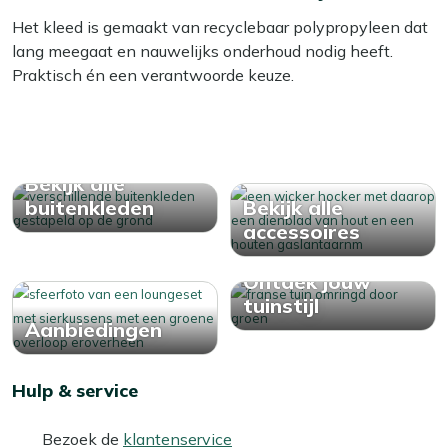
Bekijk meer Tuinaccessoires
Het kleed is gemaakt van recyclebaar polypropyleen dat
Bekijk meer Buitenkleden
lang meegaat en nauwelijks onderhoud nodig heeft.
Praktisch én een verantwoorde keuze.
Bekijk alle
buitenkleden
Bekijk alle
accessoires
Ontdek jouw
tuinstijl
Aanbiedingen
Hulp & service
Bezoek de
klantenservice