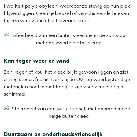
Met deze simpele tips – en een beetje hulp van de juiste
kwaliteit polypropyleen, waardoor ze stevig op hun plek
opschudden of, als het echt nat is, te drogen hangen. Zo
producten – blijft je buitenkleed langer mooi en fris!
blijven liggen. Geen gekreukel of verschuivende hoeken
blijft het lekker fris en mooi van kleur.
bij een windvlaag of schuivende stoel.
Twijfel je over het juiste formaat? Denk dan aan hoe je
het kleed wilt gebruiken:
Bij een loungeset:
Leg het kleed precies tegen de
voorpoten aan of schuif de voorpoten er een stukje op
— net wat je mooier vindt.
Kan tegen weer en wind
Bij een diningset:
Zorg dat de hele set op het kleed
Zon, regen of kou: het kleed blijft gewoon liggen en ziet
past, ook als de stoelen naar achter worden
er nog steeds fris uit. Dankzij de UV- en weerbestendige
geschoven. Reken ongeveer 40 cm extra rondom, dan
materialen hoef je niet bang te zijn voor verkleuring of
zit je goed.
schimmel.
Met het Torrano buitenkleed voeg je een vleugje stijl én
comfort toe aan je buitenruimte. Geniet van een gezellig
terras, het hele jaar door!
Duurzaam en onderhoudsvriendelijk