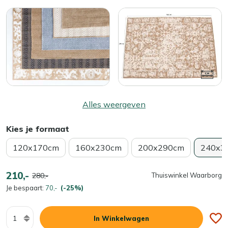
Alles weergeven
Kies je formaat
120x170cm
160x230cm
200x290cm
240x3
210,-
280,-
Thuiswinkel Waarborg
Je bespaart:
70,-
(-25%)
Aantal
In Winkelwagen