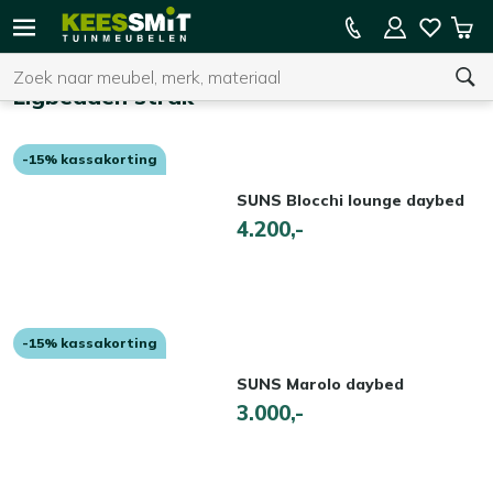
Kees
9.5/10 (59.000+ beoordelingen)
Win
Smit
Zoeken
Home
Tuinmeubelen
Ligbedden strak
-15% kassakorting
U heeft geen product(en) in uw winkelwagen.
SUNS Blocchi lounge daybed
4.200,-
-15% kassakorting
SUNS Marolo daybed
3.000,-