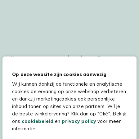
De persoonsgegegevens worden conform ons
Privacy
Statement
en
Cookiebeleid
verwerkt.
Op deze website zijn cookies aanwezig
Wij kunnen dankzij de functionele en analytische
cookies de ervaring op onze webshop verbeteren
Hulp & service
en dankzij marketingcookies ook persoonlijke
inhoud tonen op sites van onze partners. Wil je
Assortiment
de beste winkelervaring? Klik dan op "Oké". Bekijk
Kees Smit Tuinmeubelen
ons
cookiebeleid
en
privacy policy
voor meer
informatie.
Experience Stores XXL