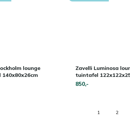
ockholm lounge
Zavelli Luminosa lou
el 140x80x26cm
tuintafel 122x122x
850,-
1
2
Pagina
Pagin