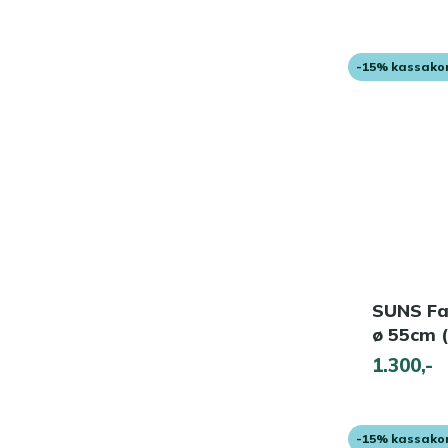
-15% kassako
SUNS Far
ø 55cm (
1.300,-
-15% kassako