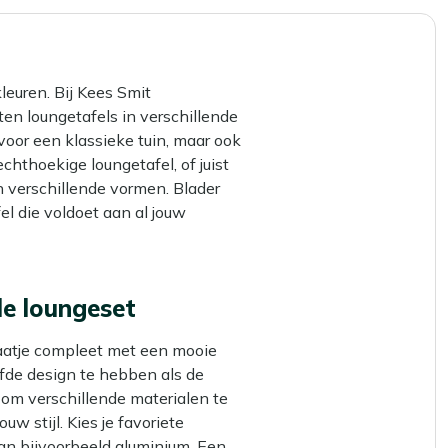
pagina
kleuren. Bij Kees Smit
en loungetafels in verschillende
 voor een klassieke tuin, maar ook
chthoekige loungetafel, of juist
n verschillende vormen. Blader
el die voldoet aan al jouw
de loungeset
aatje compleet met een mooie
lfde design te hebben als de
 om verschillende materialen te
uw stijl. Kies je favoriete
an bijvoorbeeld aluminium. Een