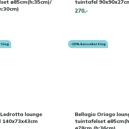
lset ø85cm(h:35cm)/
tuintafel 90x90x27c
h:30cm)
270,-
rting
-15% kassakorting
 Ledrotta lounge
Bellagio Oriago loun
el 140x73x43cm
tuintafelset ø85cm(
ø78cm (h:36cm)