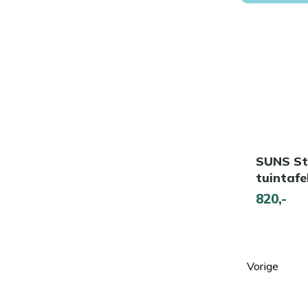
SUNS St
tuintaf
820,-
Vorige
Pagina