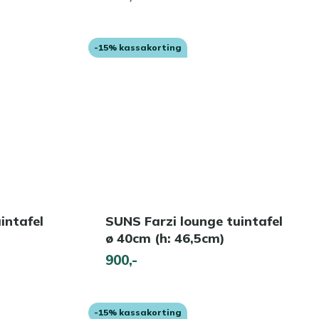
-15% kassakorting
intafel
SUNS Farzi lounge tuintafel
ø 40cm (h: 46,5cm)
900,-
-15% kassakorting