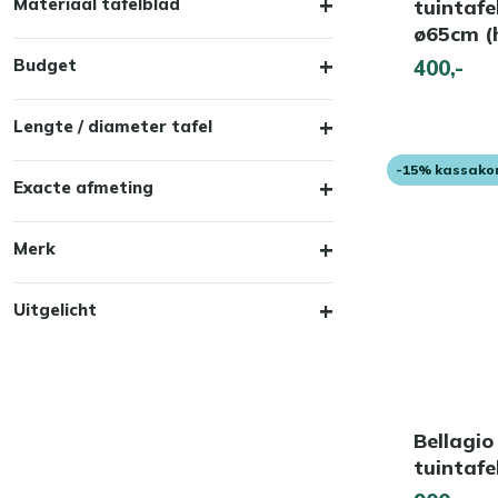
Materiaal tafelblad
tuintafe
ø65cm (
Budget
400,-
Lengte / diameter tafel
-15% kassako
Exacte afmeting
Merk
Uitgelicht
Bellagio
tuintaf