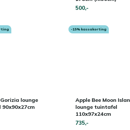
500,-
rting
-15% kassakorting
 Gorizia lounge
Apple Bee Moon Isla
el 90x90x27cm
lounge tuintafel
110x97x24cm
735,-