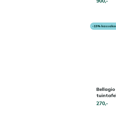
900,-
-15% kassako
Bellagio
tuintaf
270,-