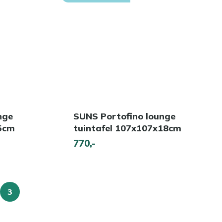
nge
SUNS Portofino lounge
25cm
tuintafel 107x107x18cm
770,-
3
a
U
lees
momenteel