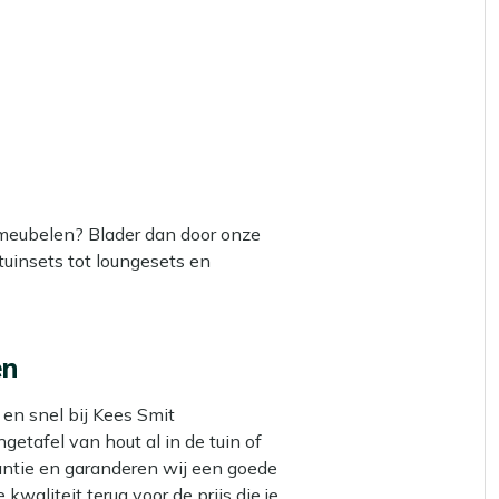
nmeubelen? Blader dan door onze
 tuinsets tot loungesets en
en
en snel bij Kees Smit
etafel van hout al in de tuin of
antie en garanderen wij een goede
 kwaliteit terug voor de prijs die je