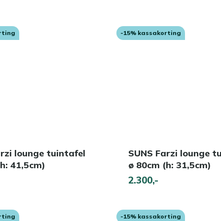
rting
-15% kassakorting
zi lounge tuintafel
SUNS Farzi lounge tu
h: 41,5cm)
ø 80cm (h: 31,5cm)
2.300,-
rting
-15% kassakorting