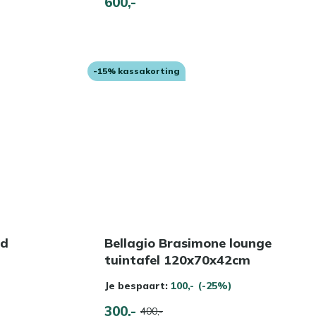
600,-
-15% kassakorting
nd
Bellagio Brasimone lounge
tuintafel 120x70x42cm
Je bespaart:
100,-
(-25%)
300,-
400,-