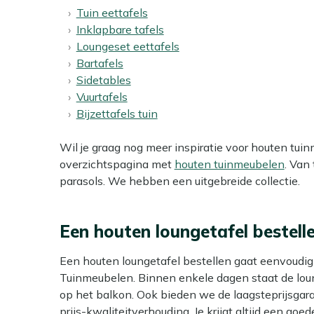
Tuin eettafels
Inklapbare tafels
Loungeset eettafels
Bartafels
Sidetables
Vuurtafels
Bijzettafels tuin
Wil je graag nog meer inspiratie voor houten tui
overzichtspagina met
houten tuinmeubelen
. Van
parasols. We hebben een uitgebreide collectie.
Een houten loungetafel bestell
Een houten loungetafel bestellen gaat eenvoudig 
Tuinmeubelen. Binnen enkele dagen staat de loung
op het balkon. Ook bieden we de laagsteprijsgar
prijs-kwaliteitverhouding. Je krijgt altijd een goede