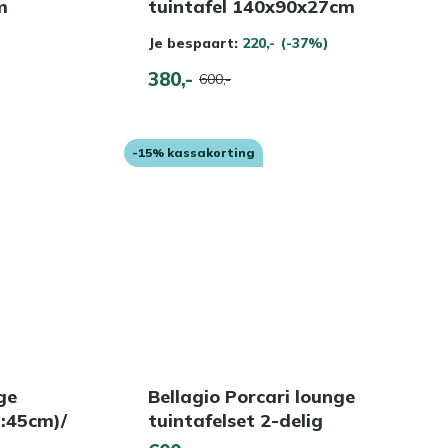
m
tuintafel 140x90x27cm
Je bespaart:
220,-
(-37%)
380,-
600,-
-15% kassakorting
ge
Bellagio Porcari lounge
h:45cm)/
tuintafelset 2-delig