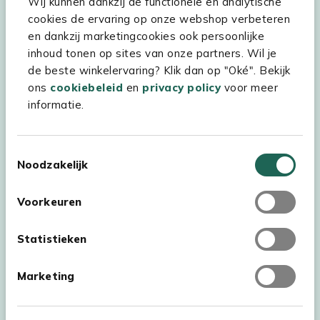
Wij kunnen dankzij de functionele en analytische
Assortiment
cookies de ervaring op onze webshop verbeteren
Kees Smit Tuinmeubelen
en dankzij marketingcookies ook persoonlijke
inhoud tonen op sites van onze partners. Wil je
Experience Stores XXL
de beste winkelervaring? Klik dan op "Oké". Bekijk
ons
cookiebeleid
en
privacy policy
voor meer
informatie.
Toestemmingsselectie
Noodzakelijk
Voorkeuren
Statistieken
Marketing
Auteursrecht © 2026 - Kees Smit Tuinmeubelen