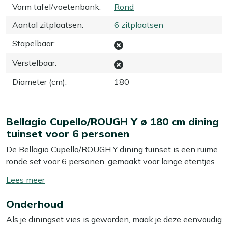
Vorm tafel/voetenbank
:
Rond
Aantal zitplaatsen
:
6 zitplaatsen
Stapelbaar
:
Verstelbaar
:
Diameter (cm)
:
180
Bellagio Cupello/ROUGH Y ø 180 cm dining
tuinset voor 6 personen
De Bellagio Cupello/ROUGH Y dining tuinset is een ruime
ronde set voor 6 personen, gemaakt voor lange etentjes
met vrienden of familie. De combinatie van een grote
Toon/verberg
teakhouten tafel en aluminium stoelen met rope zitting
lees
geeft je een stabiele, stevige set die je gewoon buiten
Onderhoud
meer
kunt laten staan. De ronde tafel van 180 cm zorgt dat
Als je diningset vies is geworden, maak je deze eenvoudig
iedereen elkaar goed kan aankijken en makkelijk bij de