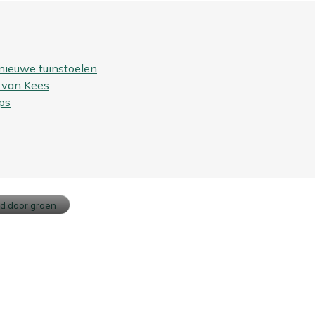
nieuwe tuinstoelen
 van Kees
ps
ouw