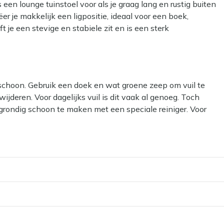
een lounge tuinstoel voor als je graag lang en rustig buiten
r je makkelijk een ligpositie, ideaal voor een boek,
e een stevige en stabiele zit en is een sterk
ope zitting in groen vormt zich prettig naar je lichaam en
 wachten voordat je weer kunt neerploffen.
 schoon. Gebruik een doek en wat groene zeep om vuil te
dert je stoel in een relaxplek
ijderen. Voor dagelijks vuil is dit vaak al genoeg. Toch
an kunt genieten
grondig schoon te maken met een speciale reiniger. Voor
ettig
Hardhout reiniger voor het teakhouten frame en Kees Smit
odat je vanzelf relaxed gaat zitten
ar kan het materiaal beschadigen.
? Dan kun je een beschermende laag aanbrengen met onze
s Smit Textiel & Rope beschermer voor de rope zitting.
nder snel intrekken en je loungeset makkelijker schoon