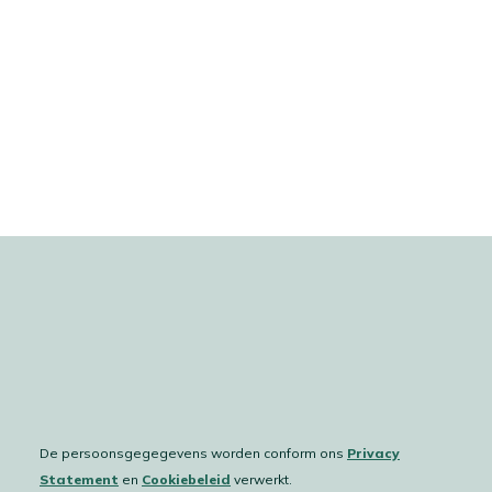
De persoonsgegegevens worden conform ons
Privacy
Statement
en
Cookiebeleid
verwerkt.