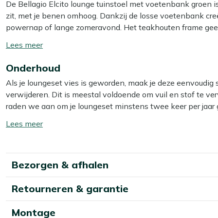
De Bellagio Elcito lounge tuinstoel met voetenbank groen is 
zit, met je benen omhoog. Dankzij de losse voetenbank creëe
powernap of lange zomeravond. Het teakhouten frame geeft j
natuurproduct dat tegen alle weersomstandigheden kan. De r
Toon/verberg
droogt snel op na een regenbui, zodat jij niet lang hoeft te
lees
Onderhoud
meer
Eigenschappen
Als je loungeset vies is geworden, maak je deze eenvoudig
Inclusief voetenbank:
je legt je benen omhoog en veran
verwijderen. Dit is meestal voldoende om vuil en stof te verw
Teakhouten frame:
stevige lounge zit waar je jaren v
raden we aan om je loungeset minstens twee keer per jaar 
Rope zitting:
droogt snel na regen en zit direct weer pr
het beste resultaat gebruik je dan onze Kees Smit Teak & 
Toon/verberg
Lounge zitpositie:
de rugleuning helt wat naar achter z
Textiel & Rope reiniger voor de rope zitting.
lees
meer
Bekijk meer Tuinstoelen
Let op: gebruik géén hogedrukreiniger. Dit lijkt handig, ma
Bekijk meer Loungestoelen
Bezorgen & afhalen
Extra bescherming
Retourneren & garantie
Wil je je loungeset extra beschermen tegen water en vuil
Kees Smit Teak & Hardhout shield voor het teakhout en Kee
Montage
Deze helpt water en vuil af te stoten, waardoor vlekken mi