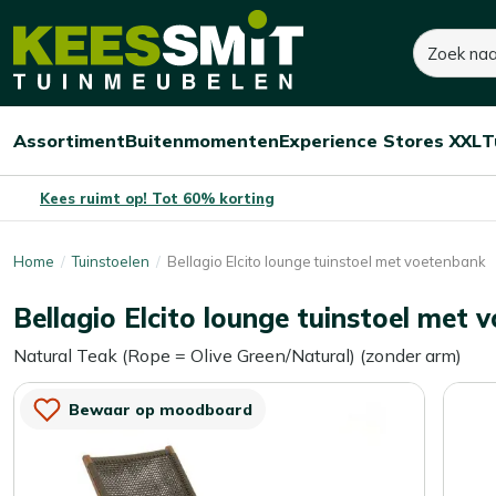
Kees
320,-
460,-
Zoeken
Dit product is niet o
Smit
Je bespaart:
140,-
(-30%)
Tuinmeubelen
Assortiment
Buitenmomenten
Experience Stores XXL
T
Open/sluit
Open/sluit
Open/sluit
Menu
Menu
Menu
Kees ruimt op! Tot 60% korting
Home
Tuinstoelen
Bellagio Elcito lounge tuinstoel met voetenbank
Bellagio Elcito lounge tuinstoel met
Natural Teak (Rope = Olive Green/Natural) (zonder arm)
Bewaar op moodboard