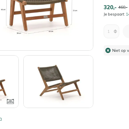
320,-
460,-
Je bespaart:
1
Aantal
Niet op 
n