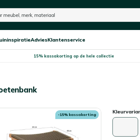
p voorraad
uininspiratie
Advies
Klantenservice
Open/sluit
Open/sluit
Open/sluit
Menu
Menu
Menu
15% kassakorting op de hele collectie
 voetenbank
Kleurvaria
-15% kassakorting