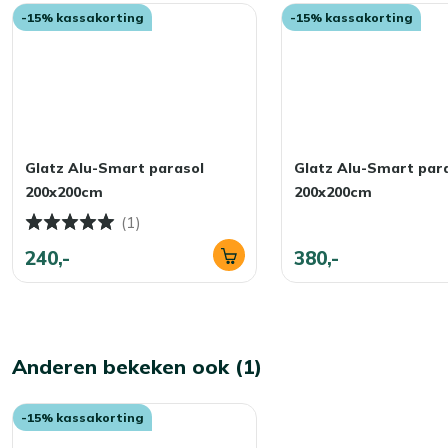
-15% kassakorting
-15% kassakorting
Glatz Alu-Smart parasol
Glatz Alu-Smart par
200x200cm
200x200cm
(1)
240,-
380,-
Anderen bekeken ook (1)
-15% kassakorting