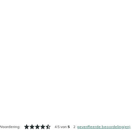
Waardering:
4.5 van
5
2
geverifieerde beoordeling(en)