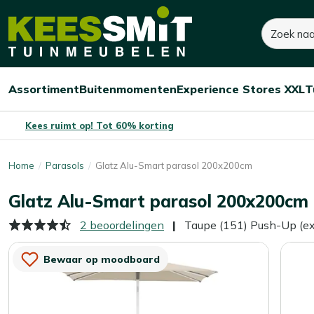
Kees
Zoeken
240,-
Dit product is niet op voorraad
Smit
Tuinmeubelen
Assortiment
Buitenmomenten
Experience Stores XXL
T
Open/sluit
Open/sluit
Open/sluit
Menu
Menu
Menu
Kees ruimt op! Tot 60% korting
Home
Parasols
Glatz Alu-Smart parasol 200x200cm
Glatz Alu-Smart parasol 200x200cm
2 beoordelingen
Taupe (151) Push-Up (exc
Bewaar op moodboard