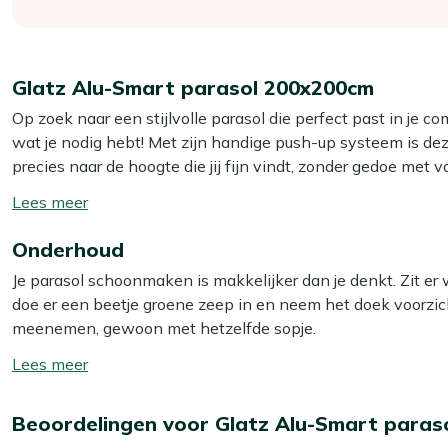
Glatz Alu-Smart parasol 200x200cm
Op zoek naar een stijlvolle parasol die perfect past in je 
wat je nodig hebt! Met zijn handige push-up systeem is dez
precies naar de hoogte die jij fijn vindt, zonder gedoe met 
waar je lekker wilt genieten van de schaduw zonder veel ru
Toon/verberg
moderne uitstraling die bij elke tuinset past. Zet je paras
lees
Onderhoud
meer
Eigenschappen
Je parasol schoonmaken is makkelijker dan je denkt. Zit er
Push-up systeem
: Met het push-up systeem stel je d
doe er een beetje groene zeep in en neem het doek voorzic
kliksystemen, maar precies de schaduw die jij wilt.
meenemen, gewoon met hetzelfde sopje.
Taupe doek
: De stijlvolle taupe kleur geeft je tuin of b
Toon/verberg
Ontworpen voor kleinere ruimtes
: Deze parasol is s
Wil je langer genieten van een schone parasol? Behandel 
lees
aangename schaduw zonder veel ruimte in te nemen. Per
beschermer. Dit beschermende laagje stoot water en vuil af, 
meer
Schaduw voor 3 tot 4 personen
: Biedt fijne schaduw
Beoordelingen voor Glatz Alu-Smart paras
schoonmaakwerk! We raden aan om je parasol twee keer per
een knus ontbijt of een ontspannen middag in de scha
Textiel & Rope reiniger. Die is makkelijk in gebruik en zorgt 