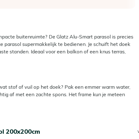
compacte buitenruimte? De Glatz Alu-Smart parasol is precies
e parasol supermakkelijk te bedienen. Je schuift het doek
vaste standen. Ideaal voor een balkon of een knus terras,
imte in te nemen. De elegante taupe kleur zorgt voor een
ol op en geniet van een ontspannen dag in de schaduw!
 wat stof of vuil op het doek? Pak een emmer warm water,
e hoogte van het doek eenvoudig in. Geen gedoe met
htig af met een zachte spons. Het frame kun je meteen
alkon een moderne uitstraling en past bij elke tuinset.
peciaal ontworpen voor kleinere buitenruimtes en biedt
het doek dan met onze Kees Smit Textiel & Rope
fect voor een balkon of een knus terras.
zodat je parasol langer mooi blijft. Dat scheelt je weer
 voor een kleine tuinset met 3 tot 4 stoelen. Perfect voor
ol 200x200cm
 jaar goed grondig te maken. Gebruik daarvoor onze
duw.
ervoor dat je parasoldoek er weer fris en verzorgd uitziet.