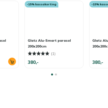
-15% kassakorting
-15% kass
asol
Glatz Alu-Smart parasol
Glatz Al
200x200cm
200x200
(1)
380,-
380,-