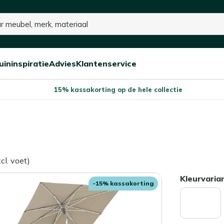
uininspiratie
Advies
Klantenservice
Open/sluit
Open/sluit
Open/sluit
Menu
Menu
Menu
15% kassakorting op de hele collectie
l. voet)
Kleurvaria
-15% kassakorting