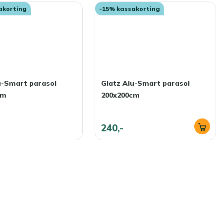
akorting
-15% kassakorting
u-Smart parasol
Glatz Alu-Smart parasol
cm
200x200cm
240,-