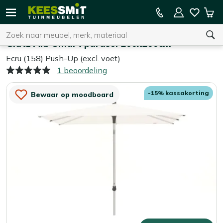
Kees
15% kassakorting op de hele collectie
Win
Smit
Zoeken
Home
Parasols
Tuinmeubelen
Glatz Alu-Smart parasol 200x200cm
Ecru (158) Push-Up (excl. voet)
1 beoordeling
U heeft geen product(en) in uw winkelwagen.
-15% kassakorting
Bewaar op moodboard