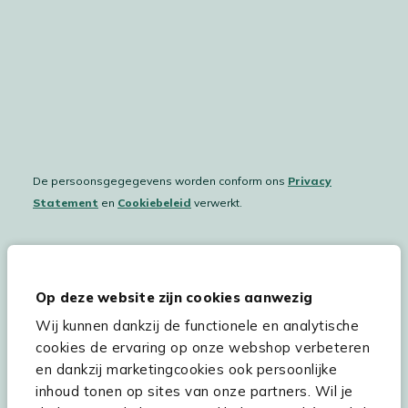
De persoonsgegegevens worden conform ons
Privacy
Statement
en
Cookiebeleid
verwerkt.
Hulp & service
Op deze website zijn cookies aanwezig
Wij kunnen dankzij de functionele en analytische
Assortiment
cookies de ervaring op onze webshop verbeteren
Kees Smit Tuinmeubelen
en dankzij marketingcookies ook persoonlijke
inhoud tonen op sites van onze partners. Wil je
Experience Stores XXL