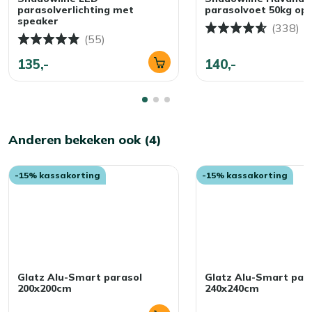
parasolverlichting met
parasolvoet 50kg op 
speaker
(338)
(55)
135,-
140,-
Anderen bekeken ook (4)
-15% kassakorting
-15% kassakorting
Glatz Alu-Smart parasol
Glatz Alu-Smart par
200x200cm
240x240cm