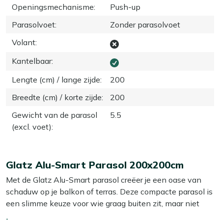
Openingsmechanisme
:
Push-up
Parasolvoet
:
Zonder parasolvoet
Volant
:
Kantelbaar
:
Lengte (cm) / lange zijde
:
200
Breedte (cm) / korte zijde
:
200
Gewicht van de parasol
5.5
(excl. voet)
:
Glatz Alu-Smart Parasol 200x200cm
Met de Glatz Alu-Smart parasol creëer je een oase van
schaduw op je balkon of terras. Deze compacte parasol is
een slimme keuze voor wie graag buiten zit, maar niet
veel ruimte heeft. Dankzij het handige push-up systeem