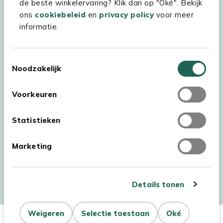
de beste winkelervaring? Klik dan op "Oké". Bekijk
ons
cookiebeleid
en
privacy policy
voor meer
informatie.
Toestemmingsselectie
Noodzakelijk
Voorkeuren
Statistieken
Marketing
Auteursrecht © 2026 - Kees Smit Tuinmeubelen
Algemene voorwaarden
Privacy Statement
Disclaimer
Details tonen
Cookiebeleid
Toegankelijkheidsverklaring
Weigeren
Selectie toestaan
Oké
In Winkelwagen