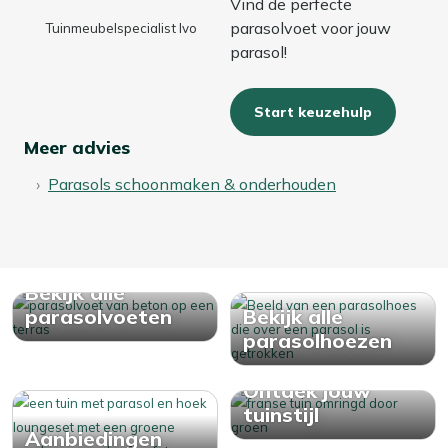
Vind de perfecte
parasolvoet voor jouw
Tuinmeubelspecialist Ivo
parasol!
Start keuzehulp
Meer advies
Parasols schoonmaken & onderhouden
Bekijk alle
parasolvoeten
Bekijk alle
parasolhoezen
Ontdek jouw
tuinstijl
Aanbiedingen