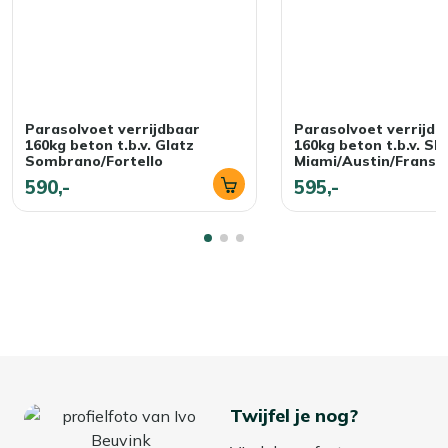
Parasolvoet verrijdbaar
Parasolvoet verrijdb
160kg beton t.b.v. Glatz
160kg beton t.b.v. S
Sombrano/Fortello
Miami/Austin/Fransi
590,-
595,-
Twijfel je nog?