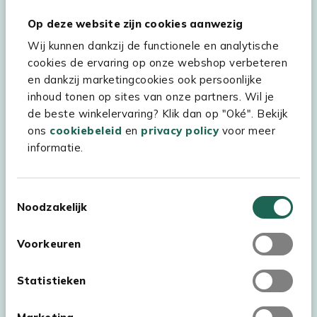
Hulp & service
Op deze website zijn cookies aanwezig
Wij kunnen dankzij de functionele en analytische
Assortiment
cookies de ervaring op onze webshop verbeteren
Kees Smit Tuinmeubelen
en dankzij marketingcookies ook persoonlijke
inhoud tonen op sites van onze partners. Wil je
Experience Stores XXL
de beste winkelervaring? Klik dan op "Oké". Bekijk
ons
cookiebeleid
en
privacy policy
voor meer
informatie.
Toestemmingsselectie
Noodzakelijk
Voorkeuren
Statistieken