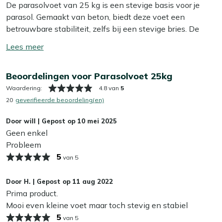
De parasolvoet van 25 kg is een stevige basis voor je
parasol. Gemaakt van beton, biedt deze voet een
betrouwbare stabiliteit, zelfs bij een stevige bries. De
voet is afgewerkt met een strakke kunststof omhulzing,
Toon/verberg
van binnen is hij volledig van beton. Deze parasolvoet is
lees
geschikt voor buisdiktes van ø 18-38mm, waardoor hij
meer
Beoordelingen voor Parasolvoet 25kg
veelzijdig inzetbaar is voor verschillende parasols.
Waardering:
4.8 van
5
Eigenschappen
20
geverifieerde beoordeling(en)
Beton
: Deze parasolvoet is gemaakt van beton, wat
Door
will
|
Gepost op
10 mei 2025
zorgt voor een stevige en stabiele basis. Beton is
Geen enkel
bestand tegen alle weersomstandigheden en gaat
Probleem
jarenlang mee.
5
van 5
25 kilogram
: Met een gewicht van 25 kg biedt deze
voet voldoende stabiliteit voor je parasol, zodat je
Door
H.
|
Gepost op
11 aug 2022
zorgeloos kunt genieten van schaduw in je tuin.
Prima product.
Antraciet voor buisdiktes ø 18-38mm
: De voet is
Mooi even kleine voet maar toch stevig en stabiel
geschikt voor parasols met buisdiktes van ø 18-
5
van 5