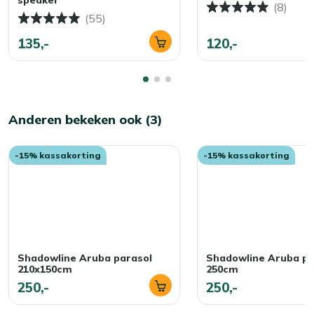
(8)
(55)
135,-
120,-
Anderen bekeken ook (3)
-15% kassakorting
-15% kassakorting
Shadowline Aruba parasol
Shadowline Aruba pa
210x150cm
250cm
250,-
250,-