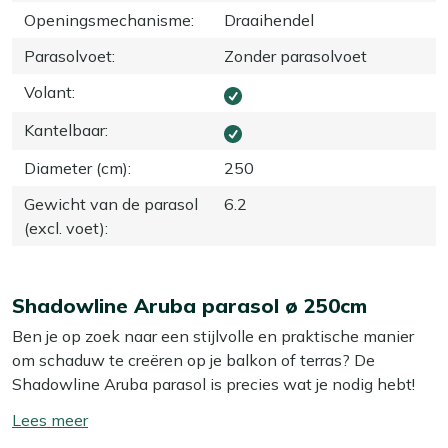
Openingsmechanisme
:
Draaihendel
Parasolvoet
:
Zonder parasolvoet
Volant
:
Kantelbaar
:
Diameter (cm)
:
250
Gewicht van de parasol
6.2
(excl. voet)
:
Shadowline Aruba parasol ø 250cm
Ben je op zoek naar een stijlvolle en praktische manier
om schaduw te creëren op je balkon of terras? De
Shadowline Aruba parasol is precies wat je nodig hebt!
Met zijn compacte formaat past hij perfect in kleinere
Toon/verberg
buitenruimtes, zonder dat je concessies hoeft te doen aan
lees