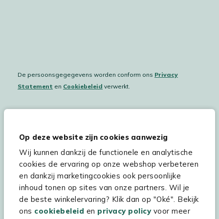
De persoonsgegegevens worden conform ons
Privacy
Statement
en
Cookiebeleid
verwerkt.
Hulp & service
Op deze website zijn cookies aanwezig
Wij kunnen dankzij de functionele en analytische
Assortiment
cookies de ervaring op onze webshop verbeteren
Kees Smit Tuinmeubelen
en dankzij marketingcookies ook persoonlijke
inhoud tonen op sites van onze partners. Wil je
Experience Stores XXL
de beste winkelervaring? Klik dan op "Oké". Bekijk
ons
cookiebeleid
en
privacy policy
voor meer