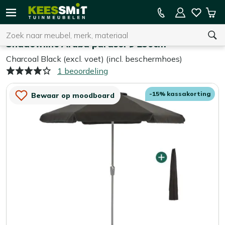
Kees
15% kassakorting op de hele collectie
Win
Smit
Zoeken
Home
Parasols
Tuinmeubelen
Shadowline Aruba parasol ø 250cm
Charcoal Black (excl. voet) (incl. beschermhoes)
1 beoordeling
U heeft geen product(en) in uw winkelwagen.
-15% kassakorting
Bewaar op moodboard