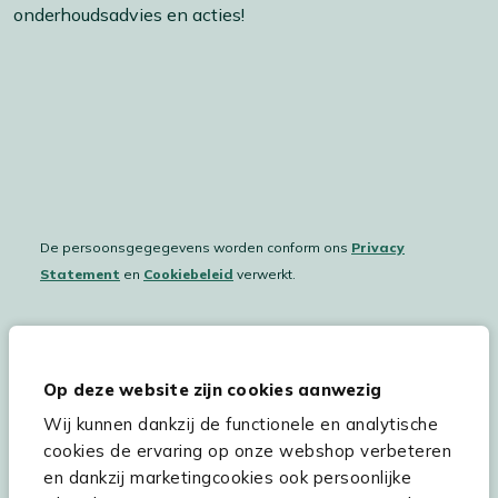
onderhoudsadvies en acties!
De persoonsgegegevens worden conform ons
Privacy
Statement
en
Cookiebeleid
verwerkt.
Hulp & service
Op deze website zijn cookies aanwezig
Wij kunnen dankzij de functionele en analytische
Assortiment
cookies de ervaring op onze webshop verbeteren
Kees Smit Tuinmeubelen
en dankzij marketingcookies ook persoonlijke