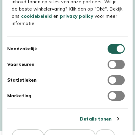
inhoud tonen op sites van onze partners. Wil je
Experience Stores XXL
de beste winkelervaring? Klik dan op "Oké". Bekijk
ons
cookiebeleid
en
privacy policy
voor meer
informatie.
Toestemmingsselectie
Noodzakelijk
Voorkeuren
Statistieken
Marketing
Auteursrecht © 2026 - Kees Smit Tuinmeubelen
Algemene voorwaarden
Privacy Statement
Disclaimer
Details tonen
Cookiebeleid
Toegankelijkheidsverklaring