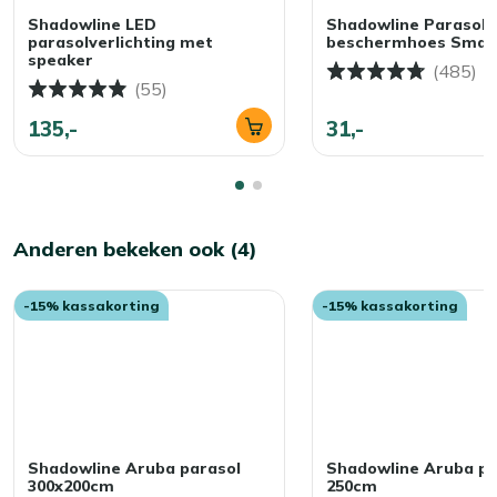
Shadowline LED
Shadowline Parasol
parasolverlichting met
beschermhoes Small
speaker
(485)
(55)
135,-
31,-
Anderen bekeken ook (4)
-15% kassakorting
-15% kassakorting
Shadowline Aruba parasol
Shadowline Aruba pa
300x200cm
250cm