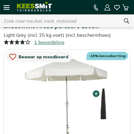
Kees
15% kassakorting op de hele collectie
Win
Smit
Zoeken
Home
Parasols
Tuinmeubelen
Shadowline Aruba parasol ø 250cm
Light Grey (incl. 35 kg voet) (incl. beschermhoes)
1 beoordeling
U heeft geen product(en) in uw winkelwagen.
-15% kassakorting
Bewaar op moodboard