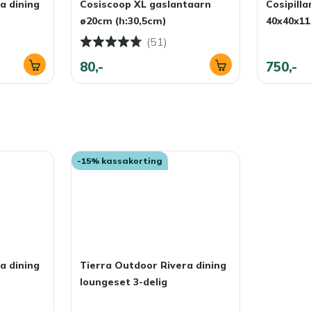
a dining
Cosiscoop XL gaslantaarn
Cosipill
een waterdichte opbergbox. Zo blijven je kussens fris,
ø20cm (h:30,5cm)
40x40x1
(51)
80,-
750,-
-15% kassakorting
a dining
Tierra Outdoor Rivera dining
loungeset 3-delig