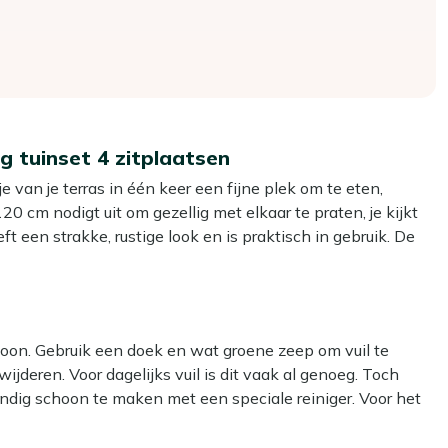
g tuinset 4 zitplaatsen
 van je terras in één keer een fijne plek om te eten,
0 cm nodigt uit om gezellig met elkaar te praten, je kijkt
ft een strakke, rustige look en is praktisch in gebruik. De
ct comfortabel, ook als je nét iets langer blijft hangen dan
ardige eethoek in de tuin wilt, zonder een log meubel op je
hoon. Gebruik een doek en wat groene zeep om vuil te
ijderen. Voor dagelijks vuil is dit vaak al genoeg. Toch
uim, zonder dat de tafel te veel plek inneemt op je terras.
ondig schoon te maken met een speciale reiniger. Voor het
tootje kan, zodat je relaxed kunt tafelen met kinderen of
 reiniger voor het tafelblad en Kees Smit Multi-surface