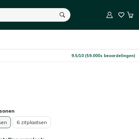
In Winkelwagen
Aantal
Win
U heeft geen product(en) in uw winkelwagen.
9.5/10 (59.000+ beoordelingen)
rsonen
sen
6 zitplaatsen