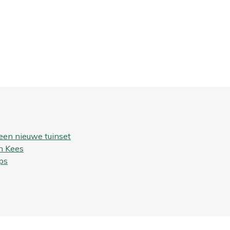
een nieuwe tuinset
n Kees
ps