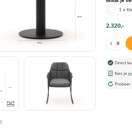
Maak je be
1 x K
2.320,-
Aantal
Direct l
Kies je
e
Probeer 
n