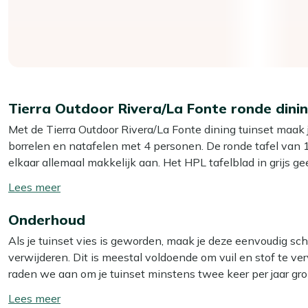
Tierra Outdoor Rivera/La Fonte ronde dinin
Met de Tierra Outdoor Rivera/La Fonte dining tuinset maak je
borrelen en natafelen met 4 personen. De ronde tafel van 12
elkaar allemaal makkelijk aan. Het HPL tafelblad in grijs gee
stoelen met rope zitting en meegeleverde kussens zitten dire
Toon/verberg
gepland. Deze set is ideaal als je een compacte, maar volwa
lees
terras te zetten.
Onderhoud
meer
Als je tuinset vies is geworden, maak je deze eenvoudig sc
Eigenschappen
verwijderen. Dit is meestal voldoende om vuil en stof te verw
Ronde tafel van 120 cm:
je zit met 4 personen lekker r
raden we aan om je tuinset minstens twee keer per jaar gr
HPL tafelblad:
een sterk kunststof blad dat tegen een s
beste resultaat gebruik je dan onze Kees Smit Multi-surface
Toon/verberg
vrienden.
reiniger voor het frame van de stoelen.