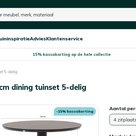
uininspiratie
Advies
Klantenservice
Open/sluit
Open/sluit
Open/sluit
Menu
Menu
Menu
15% kassakorting op de hele collectie
et 5-delig
m dining tuinset 5-delig
Aantal pe
-15% kassakorting
4 zitplaat