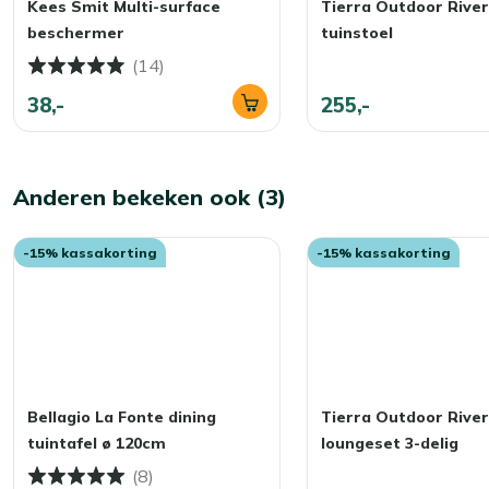
Kees Smit Multi-surface
Tierra Outdoor River
Ons advies? Bewaar ze in de herfst en winter binnen of in 
beschermer
tuinstoel
droog en altijd klaar voor gebruik!
(14)
38,-
255,-
Anderen bekeken ook (3)
-15% kassakorting
-15% kassakorting
Bellagio La Fonte dining
Tierra Outdoor River
tuintafel ø 120cm
loungeset 3-delig
(8)