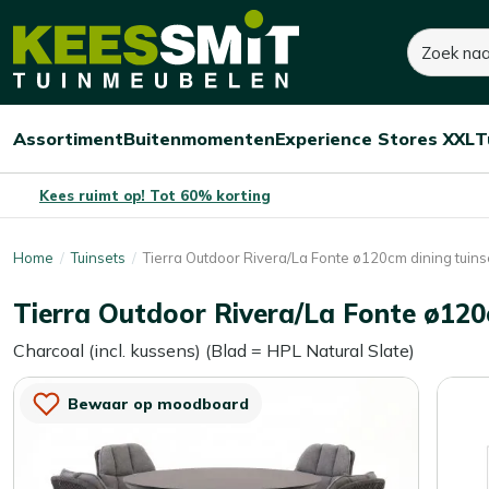
Kees
Zoeken
2.320,-
Smit
Tuinmeubelen
Assortiment
Buitenmomenten
Experience Stores XXL
T
Open/sluit
Open/sluit
Open/sluit
Menu
Menu
Menu
Kees ruimt op! Tot 60% korting
Home
Tuinsets
Tierra Outdoor Rivera/La Fonte ø120cm dining tuins
Tierra Outdoor Rivera/La Fonte ø120c
Charcoal (incl. kussens) (Blad = HPL Natural Slate)
Bewaar op moodboard