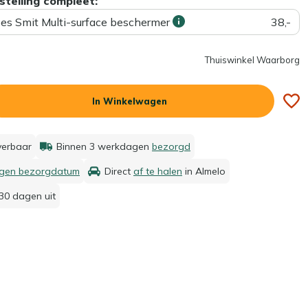
stelling compleet:
ees Smit Multi-surface beschermer
38,-
Thuiswinkel Waarborg
In Winkelwagen
everbaar
Binnen 3 werkdagen
bezorgd
igen bezorgdatum
Direct
af te halen
in Almelo
30 dagen uit