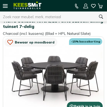
Kees
15% kassakorting op de hele collectie
Win
Smit
Zoeken
Home
Tuinsets
Tuinmeubelen
Tierra Outdoor Rivera/La Fonte ø150cm dining
tuinset 7-delig
Charcoal (incl. kussens) (Blad = HPL Natural Slate)
U heeft geen product(en) in uw winkelwagen.
-15% kassakorting
Bewaar op moodboard
Bekijk in je tuin