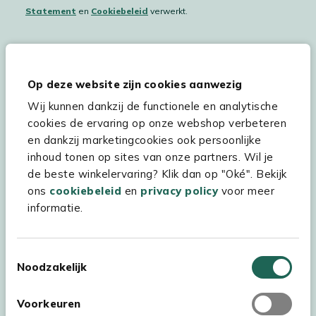
Statement
en
Cookiebeleid
verwerkt.
Hulp & service
Op deze website zijn cookies aanwezig
Wij kunnen dankzij de functionele en analytische
Assortiment
cookies de ervaring op onze webshop verbeteren
Kees Smit Tuinmeubelen
en dankzij marketingcookies ook persoonlijke
inhoud tonen op sites van onze partners. Wil je
Experience Stores XXL
de beste winkelervaring? Klik dan op "Oké". Bekijk
ons
cookiebeleid
en
privacy policy
voor meer
informatie.
Toestemmingsselectie
Noodzakelijk
Voorkeuren