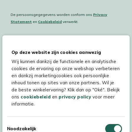
De persoonsgegegevens worden conform ons
Privacy
Statement
en
Cookiebeleid
verwerkt.
Hulp & service
Op deze website zijn cookies aanwezig
Wij kunnen dankzij de functionele en analytische
Assortiment
cookies de ervaring op onze webshop verbeteren
Kees Smit Tuinmeubelen
en dankzij marketingcookies ook persoonlijke
inhoud tonen op sites van onze partners. Wil je
Experience Stores XXL
de beste winkelervaring? Klik dan op "Oké". Bekijk
ons
cookiebeleid
en
privacy policy
voor meer
informatie.
Toestemmingsselectie
Noodzakelijk