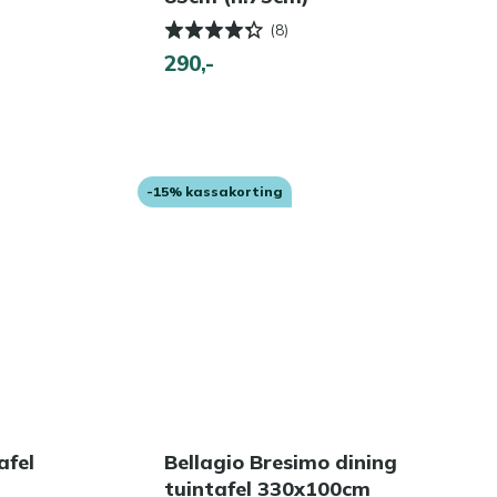
(8)
290,-
-15% kassakorting
afel
Bellagio Bresimo dining
tuintafel 330x100cm