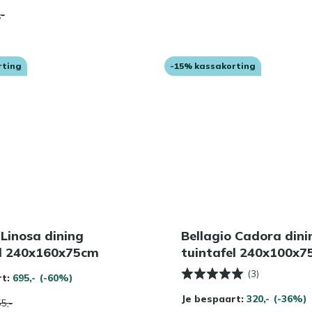
,-
rting
-15% kassakorting
 Linosa dining
Bellagio Cadora dini
el 240x160x75cm
tuintafel 240x100x
(3)
rt:
695,-
(-60%)
Je bespaart:
320,-
(-36%)
5,-