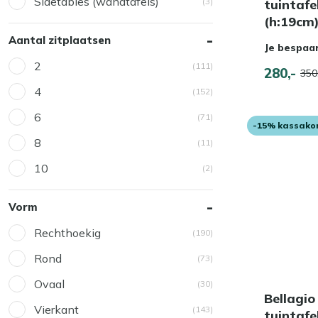
Sidetables (wandtafels)
(3)
tuintafe
(h:19cm
Aantal zitplaatsen
Je bespaa
2
(111)
280,-
350
4
(152)
6
(71)
-15% kassako
8
(11)
10
(2)
Vorm
Rechthoekig
(190)
Rond
(73)
Ovaal
(30)
Bellagio
Vierkant
(143)
tuintaf