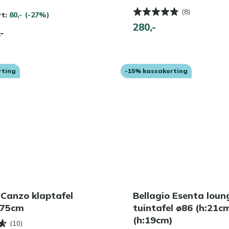
(8)
rt:
80,-
(-27%)
280,-
,-
rting
-15% kassakorting
 Canzo klaptafel
Bellagio Esenta loun
x75cm
tuintafel ø86 (h:21c
(h:19cm)
(10)