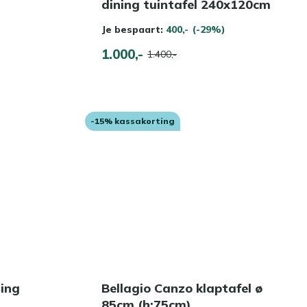
dining tuintafel 240x120cm
Je bespaart:
400,-
(-29%)
1.000,-
1.400,-
-15% kassakorting
ning
Bellagio Canzo klaptafel ø
85cm (h:75cm)