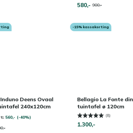
580,-
900,-
rting
-15% kassakorting
 Induno Deens Ovaal
Bellagio La Fonte di
uintafel 240x120cm
tuintafel ø 120cm
(8)
rt:
560,-
(-40%)
1.300,-
0,-