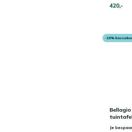
420,-
-15% kassako
Bellagio
tuintaf
Je bespaa