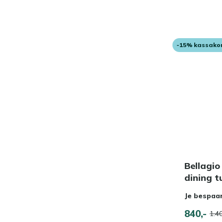
-15% kassako
Bellagio
dining t
Je bespaa
840,-
1.40