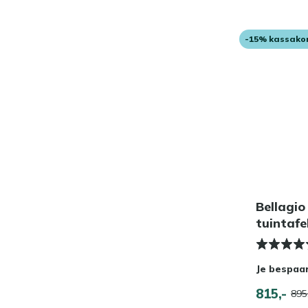
-15% kassako
Bellagio
tuintaf
Je bespaa
815,-
895