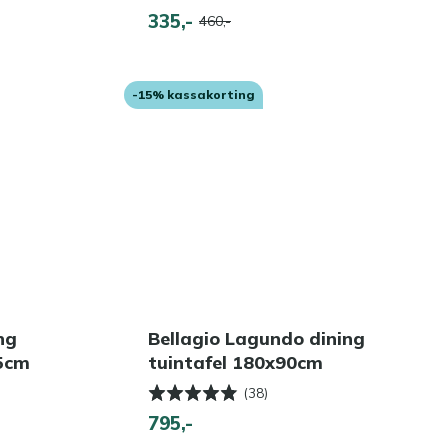
335,-
460,-
-15% kassakorting
ng
Bellagio Lagundo dining
75cm
tuintafel 180x90cm
(38)
795,-