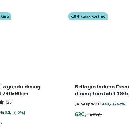
rting
-15% kassakorting
 Lagundo dining
Bellagio Induno Dee
el 230x90cm
dining tuintafel 18
(28)
Je bespaart:
440,-
(-42%)
rt:
80,-
(-9%)
620,-
1.060,-
,-