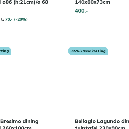
l ø86 (h:21cm)/ø 68
140x80x73cm
)
400,-
rt:
70,-
(-20%)
,-
rting
-15% kassakorting
 Bresimo dining
Bellagio Lagundo di
el 260x100cm
tuintafel 230x90cm