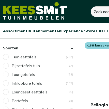
Kees
Kees ruimt op! Tot 60% korting
Zoeken
Smit
Tuinmeubelen
Home
441 resultaten
Assortiment
Buitenmomenten
Experience Stores XXL
T
Bellagio
Open/sluit
Open/sluit
Open/sluit
Menu
Menu
Menu
in Tuintafels
-15% kassako
Soorten
Tuin eettafels
(232)
Bijzettafels tuin
(17)
Loungetafels
(61)
Inklapbare tafels
(109)
Loungeset eettafels
(5)
Bartafels
(18)
Bellagio