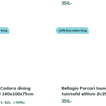
350,-
rting
-15% kassakorting
 Cadora dining
Bellagio Porcari lou
el 160x100x75cm
tuintafel ø90cm (h:
350,-
rt:
415,-
(-59%)