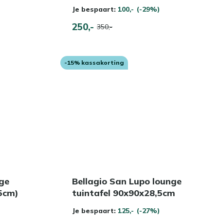
Je bespaart:
100,-
(-29%)
250,-
350,-
-15% kassakorting
nge
Bellagio San Lupo lounge
35cm)
tuintafel 90x90x28,5cm
Je bespaart:
125,-
(-27%)