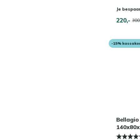
Je bespaa
220,-
300
-15% kassako
Bellagio
140x80