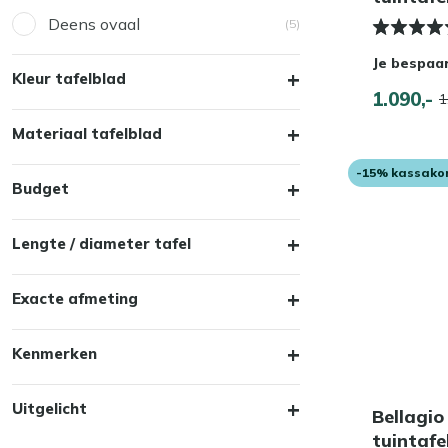
Deens ovaal
(5)
Je bespaa
Kleur tafelblad
1.090,-
1
Materiaal tafelblad
-15% kassako
Budget
Lengte / diameter tafel
Exacte afmeting
Kenmerken
Uitgelicht
Bellagio
tuintaf