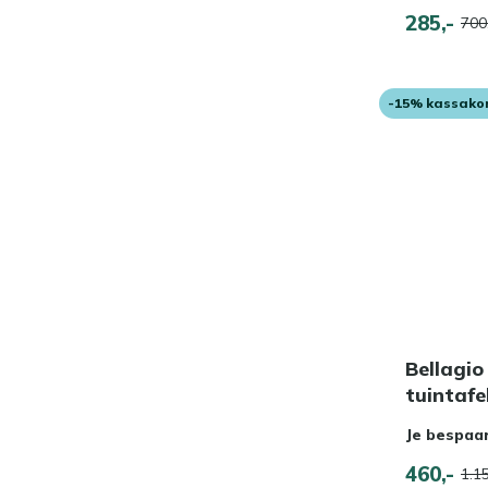
285,-
700
-15% kassako
Bellagio
tuintaf
Je bespaa
460,-
1.15