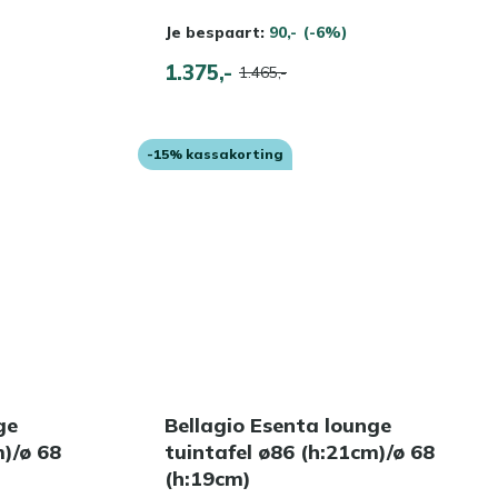
Je bespaart:
90,-
(-6%)
1.375,-
1.465,-
-15% kassakorting
ge
Bellagio Esenta lounge
m)/ø 68
tuintafel ø86 (h:21cm)/ø 68
(h:19cm)