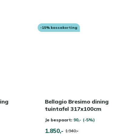
-15% kassakorting
ning
Bellagio Bresimo dining
tuintafel 317x100cm
Je bespaart:
90,-
(-5%)
1.850,-
1.940,-