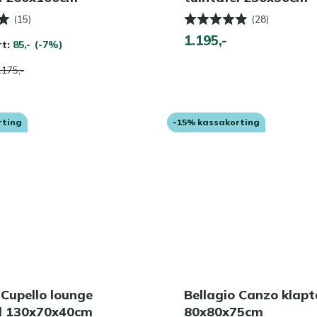
(15)
(28)
1.195,-
rt:
85,-
(-7%)
.175,-
rting
-15% kassakorting
 Cupello lounge
Bellagio Canzo klapt
el 130x70x40cm
80x80x75cm