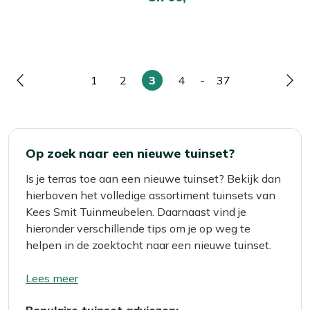
1
2
3
4
-
37
Pagina
Pagina
Pagina
U
Pagina
Pagina
Pag
lees
momenteel
pagina
Op zoek naar een nieuwe tuinset?
Is je terras toe aan een nieuwe tuinset? Bekijk dan
hierboven het volledige assortiment tuinsets van
Kees Smit Tuinmeubelen. Daarnaast vind je
hieronder verschillende tips om je op weg te
helpen in de zoektocht naar een nieuwe tuinset.
Lees meer