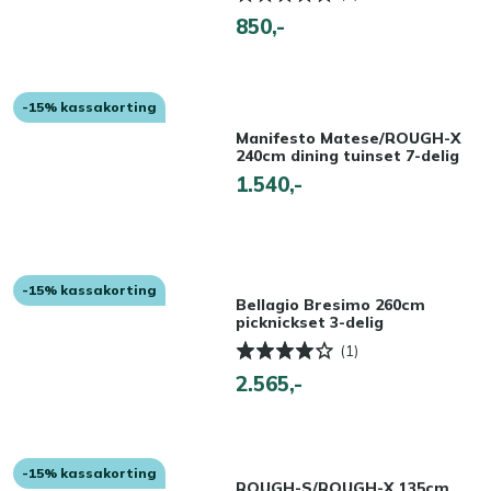
850,-
-15% kassakorting
Manifesto Matese/ROUGH-X
240cm dining tuinset 7-delig
1.540,-
-15% kassakorting
Bellagio Bresimo 260cm
picknickset 3-delig
(1)
2.565,-
-15% kassakorting
ROUGH-S/ROUGH-X 135cm