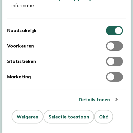
Kees Smit Tuinmeubelen
informatie.
Experience Stores XXL
Toestemmingsselectie
Noodzakelijk
Voorkeuren
Statistieken
Marketing
Details tonen
Auteursrecht © 2026 - Kees Smit Tuinmeubelen
Weigeren
Selectie toestaan
Oké
Filteren
Sorteer
Algemene voorwaarden
Privacy Statement
Disclaimer