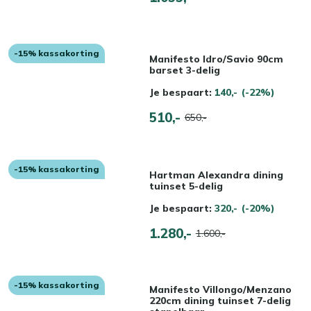
-15% kassakorting
Manifesto Idro/Savio 90cm
barset 3-delig
Je bespaart:
140,-
(-22%)
510,-
650,-
-15% kassakorting
Hartman Alexandra dining
tuinset 5-delig
Je bespaart:
320,-
(-20%)
1.280,-
1.600,-
-15% kassakorting
Manifesto Villongo/Menzano
220cm dining tuinset 7-delig