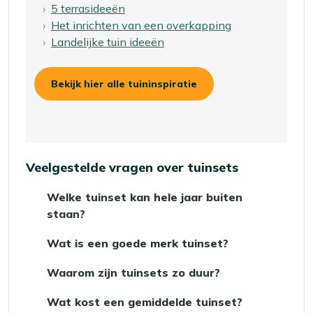
5 terrasideeën
Het inrichten van een overkapping
Landelijke tuin ideeën
Bekijk hier alle tuininspiratie
Veelgestelde vragen over tuinsets
Welke tuinset kan hele jaar buiten
staan?
Een tuinset die het hele jaar buiten kan staan,
Wat is een goede merk tuinset?
is gemaakt van weerbestendige en
Een goed merk tuinset herken je aan
onderhoudsarme materialen zoals aluminium,
Waarom zijn tuinsets zo duur?
kwaliteit, comfort en een sterke afwerking.
kunststof, wicker of graniet. Deze materialen
Tuinsets kunnen best prijzig zijn, en dat komt
Bij Kees Smit vind je merken zoals
Hartman
,
zijn goed bestand tegen regen, zon en kou.
Wat kost een gemiddelde tuinset?
vooral door het
materiaal
, het ontwerp en de