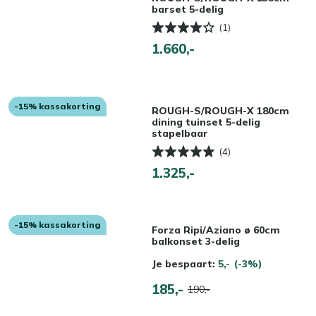
barset 5-delig
(1)
1.660,-
-15% kassakorting
ROUGH-S/ROUGH-X 180cm
dining tuinset 5-delig
stapelbaar
(4)
1.325,-
-15% kassakorting
Forza Ripi/Aziano ø 60cm
balkonset 3-delig
Je bespaart:
5,-
(-3%)
185,-
190,-