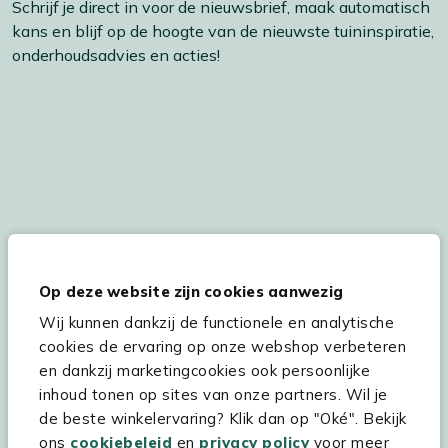
Schrijf je direct in voor de nieuwsbrief, maak automatisch
kans en blijf op de hoogte van de nieuwste tuininspiratie,
onderhoudsadvies en acties!
De persoonsgegegevens worden conform ons
Privacy
Statement
en
Cookiebeleid
verwerkt.
Op deze website zijn cookies aanwezig
Wij kunnen dankzij de functionele en analytische
cookies de ervaring op onze webshop verbeteren
en dankzij marketingcookies ook persoonlijke
Hulp & service
inhoud tonen op sites van onze partners. Wil je
de beste winkelervaring? Klik dan op "Oké". Bekijk
Assortiment
ons
cookiebeleid
en
privacy policy
voor meer