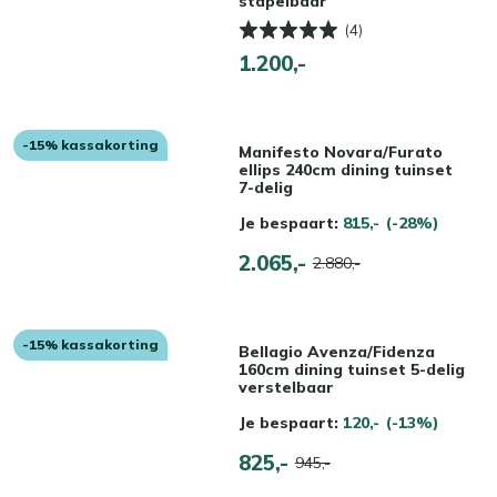
stapelbaar
(4)
1.200,-
-15% kassakorting
Manifesto Novara/Furato
ellips 240cm dining tuinset
7-delig
Je bespaart:
815,-
(-28%)
2.065,-
2.880,-
-15% kassakorting
Bellagio Avenza/Fidenza
160cm dining tuinset 5-delig
verstelbaar
Je bespaart:
120,-
(-13%)
825,-
945,-